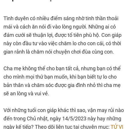
Tình duyên có nhiều điểm sáng nhờ tinh thần thoải
mái và cách ăn nói đi vào lòng người. Những ai có
đám cưới sẽ thuận lợi, được tổ tiên phù hộ. Con giáp
này còn đầu tư vào việc chăm lo cho con cái, có thời
gian rảnh là chăm nói chuyện chơi đùa cùng con.
Cha mẹ không thể cho bạn tất cả, nhưng bạn có thể
cho mình mọi thứ bạn muốn, khi bạn biết tự lo cho
bản thân và chăm sóc được gia đình nhỏ thì cha mẹ
sẽ an lòng và vui vẻ.
Với những tuổi con giáp khác thì sao, vận may rủi nào
đến trong Chủ nhật, ngày 14/5/2023 này hay những
ngày kế tiếp? Theo dõi liên tục tại chuyên mục:
TỬ VI