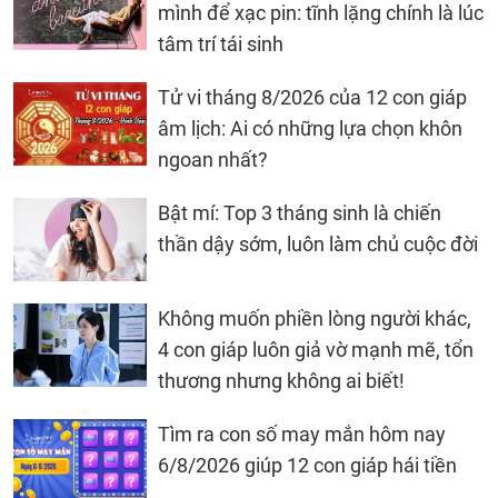
mình để xạc pin: tĩnh lặng chính là lúc
tâm trí tái sinh
Tử vi tháng 8/2026 của 12 con giáp
âm lịch: Ai có những lựa chọn khôn
ngoan nhất?
Bật mí: Top 3 tháng sinh là chiến
thần dậy sớm, luôn làm chủ cuộc đời
Không muốn phiền lòng người khác,
4 con giáp luôn giả vờ mạnh mẽ, tổn
thương nhưng không ai biết!
Tìm ra con số may mắn hôm nay
6/8/2026 giúp 12 con giáp hái tiền