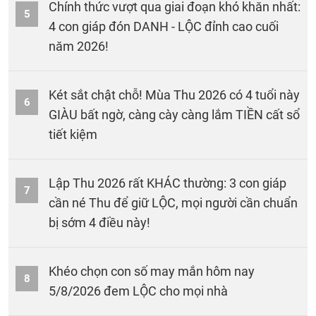
Chính thức vượt qua giai đoạn khó khăn nhất:
5
4 con giáp đón DANH - LỘC đỉnh cao cuối
năm 2026!
Két sắt chật chỗ! Mùa Thu 2026 có 4 tuổi này
6
GIÀU bất ngờ, càng cày càng lắm TIỀN cất sổ
tiết kiệm
Lập Thu 2026 rất KHÁC thường: 3 con giáp
7
cần né Thu để giữ LỘC, mọi người cần chuẩn
bị sớm 4 điều này!
Khéo chọn con số may mắn hôm nay
8
5/8/2026 đem LỘC cho mọi nhà