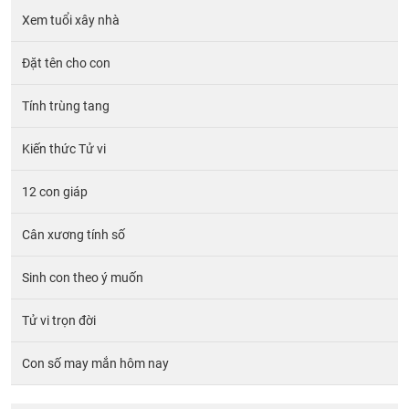
Xem tuổi xây nhà
Đặt tên cho con
Tính trùng tang
Kiến thức Tử vi
12 con giáp
Cân xương tính số
Sinh con theo ý muốn
Tử vi trọn đời
Con số may mắn hôm nay