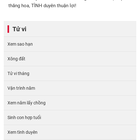
thăng hoa, TÌNH duyên thuận lợi!
Tử vi
Xem sao hạn
Xông đất
Tử vi tháng
Vận trình năm
Xem năm lấy chồng
Sinh con hợp tuổi
Xem tình duyên