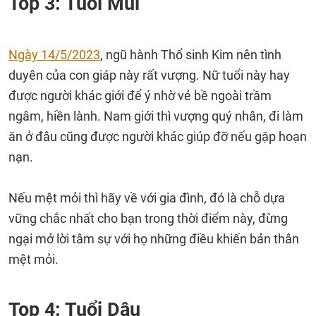
Top 3: Tuổi Mùi
Ngày 14/5/2023
, ngũ hành Thổ sinh Kim nên tình
duyên của con giáp này rất vượng. Nữ tuổi này hay
được người khác giới để ý nhờ vẻ bề ngoài trầm
ngâm, hiền lành. Nam giới thì vượng quý nhân, đi làm
ăn ở đâu cũng được người khác giúp đỡ nếu gặp hoạn
nạn.
Nếu mệt mỏi thì hãy về với gia đình, đó là chỗ dựa
vững chắc nhất cho bạn trong thời điểm này, đừng
ngại mở lời tâm sự với họ những điều khiến bản thân
mệt mỏi.
Top 4: Tuổi Dậu