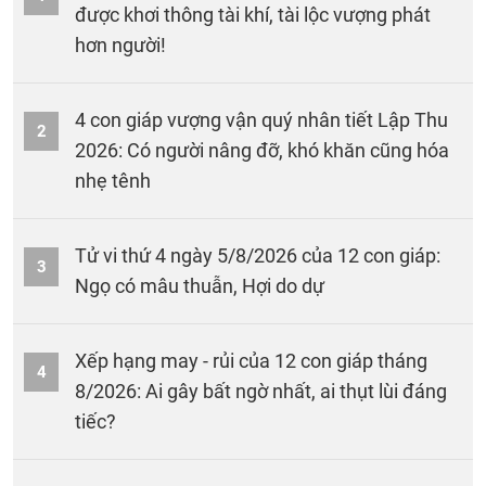
được khơi thông tài khí, tài lộc vượng phát
hơn người!
4 con giáp vượng vận quý nhân tiết Lập Thu
2
2026: Có người nâng đỡ, khó khăn cũng hóa
nhẹ tênh
Tử vi thứ 4 ngày 5/8/2026 của 12 con giáp:
3
Ngọ có mâu thuẫn, Hợi do dự
Xếp hạng may - rủi của 12 con giáp tháng
4
8/2026: Ai gây bất ngờ nhất, ai thụt lùi đáng
tiếc?