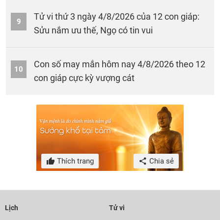
Tử vi thứ 3 ngày 4/8/2026 của 12 con giáp:
9
Sửu nắm ưu thế, Ngọ có tin vui
Con số may mắn hôm nay 4/8/2026 theo 12
10
con giáp cực kỳ vượng cát
Thích trang
Chia sẻ
Lịch
Tử vi