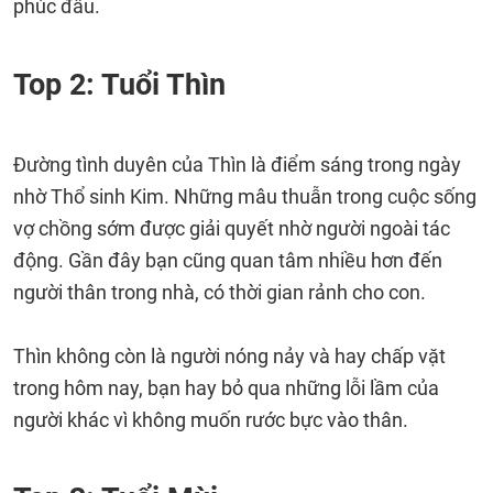
phúc đâu.
Top 2: Tuổi Thìn
Đường tình duyên của Thìn là điểm sáng trong ngày
nhờ Thổ sinh Kim. Những mâu thuẫn trong cuộc sống
vợ chồng sớm được giải quyết nhờ người ngoài tác
động. Gần đây bạn cũng quan tâm nhiều hơn đến
người thân trong nhà, có thời gian rảnh cho con.
Thìn không còn là người nóng nảy và hay chấp vặt
trong hôm nay, bạn hay bỏ qua những lỗi lầm của
người khác vì không muốn rước bực vào thân.