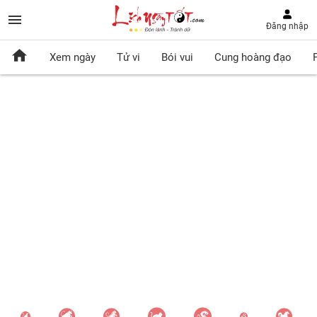
Đăng nhập
Xem ngày
Tử vi
Bói vui
Cung hoàng đạo