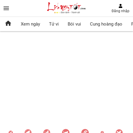
Đăng nhập
Xem ngày
Tử vi
Bói vui
Cung hoàng đạo