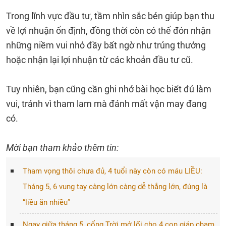
Trong lĩnh vực đầu tư, tầm nhìn sắc bén giúp bạn thu
về lợi nhuận ổn định, đồng thời còn có thể đón nhận
những niềm vui nhỏ đầy bất ngờ như trúng thưởng
hoặc nhận lại lợi nhuận từ các khoản đầu tư cũ.
Tuy nhiên, bạn cũng cần ghi nhớ bài học biết đủ làm
vui, tránh vì tham lam mà đánh mất vận may đang
có.
Mời bạn tham khảo thêm tin:
Tham vọng thôi chưa đủ, 4 tuổi này còn có máu LIỀU:
Tháng 5, 6 vung tay càng lớn càng dễ thắng lớn, đúng là
“liều ăn nhiều”
Ngay giữa tháng 5, cổng Trời mở lối cho 4 con giáp chạm