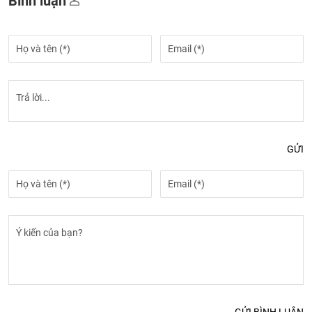
Bình luận
GỬI
GỬI BÌNH LUẬN