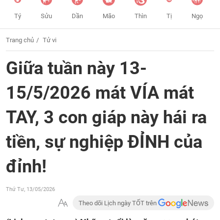
Tý
Sửu
Dần
Mão
Thìn
Tị
Ngọ
Trang chủ
Tử vi
Giữa tuần này 13-
15/5/2026 mát VÍA mát
TAY, 3 con giáp này hái ra
tiền, sự nghiệp ĐỈNH của
đỉnh!
Thứ Tư, 13/05/2026
Theo dõi Lịch ngày TỐT trên