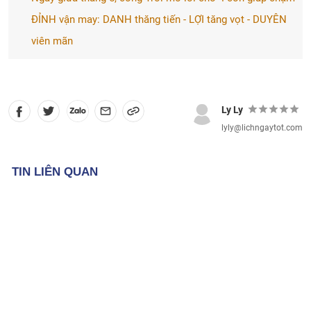
ĐỈNH vận may: DANH thăng tiến - LỢI tăng vọt - DUYÊN
viên mãn
Ly Ly
lyly@lichngaytot.com