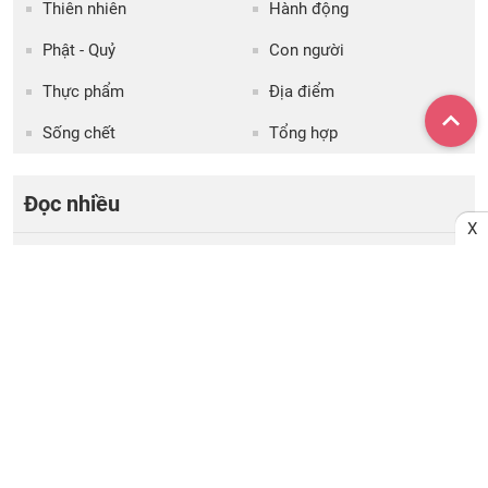
Thiên nhiên
Hành động
Phật - Quỷ
Con người
Thực phẩm
Địa điểm
Sống chết
Tổng hợp
Đọc nhiều
X
Chuyển vận dịp Lập thu 2026: Có 4 con giáp
1
được khơi thông tài khí, tài lộc vượng phát
hơn người!
4 con giáp vượng vận quý nhân tiết Lập Thu
2
2026: Có người nâng đỡ, khó khăn cũng hóa
nhẹ tênh