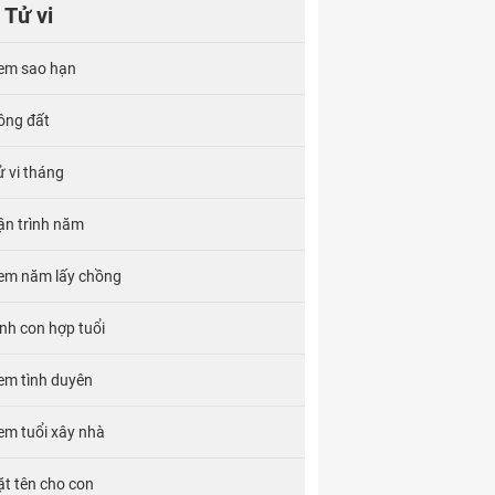
Tử vi
em sao hạn
ông đất
ử vi tháng
ận trình năm
em năm lấy chồng
inh con hợp tuổi
em tình duyên
em tuổi xây nhà
ặt tên cho con