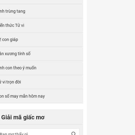
ính trùng tang
iến thức Tử vi
2 con giáp
ân xương tính số
inh con theo ý muốn
 vi trọn đời
on số may mắn hôm nay
Giải mã giấc mơ