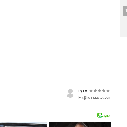
Ly Ly
lyly@lichngaytot.com