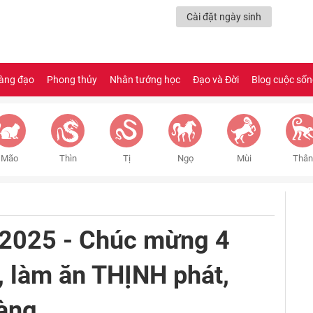
Cài đặt ngày sinh
àng đạo
Phong thủy
Nhân tướng học
Đạo và Đời
Blog cuộc số
Mão
Thìn
Tị
Ngọ
Mùi
Thân
2025 - Chúc mừng 4
, làm ăn THỊNH phát,
hàng