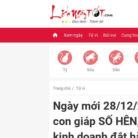
Xem ngày
Tử vi
Bói vui
Cung ho
Tý
Sửu
Dần
Trang chủ
Tử vi
Ngày mới 28/12/
con giáp SỐ HÊN
kinh doanh đắt 