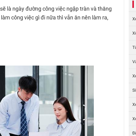
sẽ là ngày đường công việc ngập tràn và thăng
làm công việc gì đi nữa thì vẫn ăn nên làm ra,
X
X
T
V
X
S
X
X
Đ