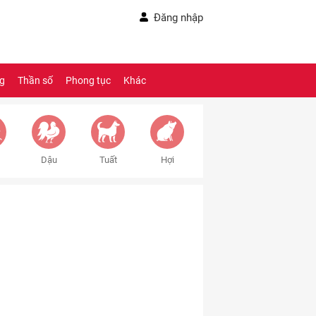
Đăng nhập
ng
Thần số
Phong tục
Khác
Dậu
Tuất
Hợi