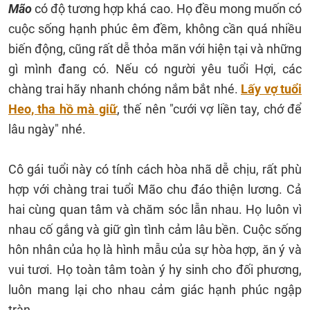
Mão
có độ tương hợp khá cao. Họ đều mong muốn có
cuộc sống hạnh phúc êm đềm, không cần quá nhiều
biến động, cũng rất dễ thỏa mãn với hiện tại và những
gì mình đang có. Nếu có người yêu tuổi Hợi, các
chàng trai hãy nhanh chóng nắm bắt nhé.
Lấy vợ tuổi
Heo, tha hồ mà giữ
, thế nên "cưới vợ liền tay, chớ để
lâu ngày" nhé.
Cô gái tuổi này có tính cách hòa nhã dễ chịu, rất phù
hợp với chàng trai tuổi Mão chu đáo thiện lương. Cả
hai cùng quan tâm và chăm sóc lẫn nhau. Họ luôn vì
nhau cố gắng và giữ gìn tình cảm lâu bền. Cuộc sống
hôn nhân của họ là hình mẫu của sự hòa hợp, ăn ý và
vui tươi. Họ toàn tâm toàn ý hy sinh cho đối phương,
luôn mang lại cho nhau cảm giác hạnh phúc ngập
tràn.