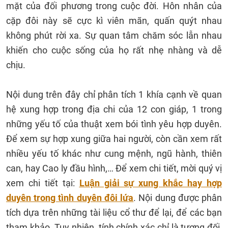
mặt của đối phương trong cuộc đời. Hôn nhân của
cặp đôi này sẽ cực kì viên mãn, quấn quýt nhau
không phút rời xa. Sự quan tâm chăm sóc lẫn nhau
khiến cho cuộc sống của họ rất nhẹ nhàng và dễ
chịu.
Nội dung trên đây chỉ phân tích 1 khía cạnh về quan
hệ xung hợp trong địa chi của 12 con giáp, 1 trong
những yếu tố của thuật xem bói tình yêu hợp duyên.
Để xem sự hợp xung giữa hai người, còn cần xem rất
nhiều yếu tố khác như cung mệnh, ngũ hành, thiên
can, hay Cao ly đầu hình,… Để xem chi tiết, mời quý vị
xem chi tiết tại:
Luận giải sự xung khắc hay hợp
duyên trong tình duyên đôi lứa
. Nội dung được phân
tích dựa trên những tài liệu cổ thư để lại, để các bạn
tham khảo. Tuy nhiên, tính chính xác chỉ là tương đối,