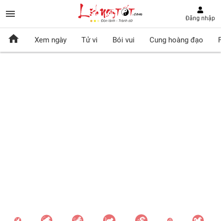
Đăng nhập
Xem ngày
Tử vi
Bói vui
Cung hoàng đạo