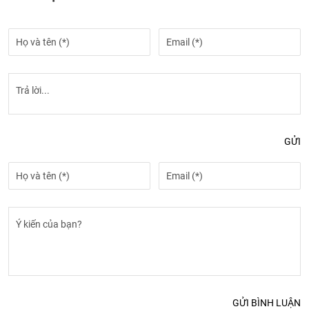
GỬI
GỬI BÌNH LUẬN