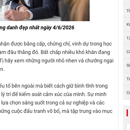
T
K
ng danh đẹp nhất ngày 4/6/2026
1
nhận được bằng cấp, chứng chỉ, vinh dự trong học
 làm đâu thắng đó. Bất chấp nhiều khó khăn đang
C
i, Tị hãy xem những người nhỏ nhen và chướng ngại
S
n.
Tử
ếu tố bên ngoài mà biết cách giữ bình tĩnh trong
C
 lý trí để kiểm soát cảm xúc của mình. Sự minh
lựa chọn sáng suốt trong cả sự nghiệp và các
những cuộc đấu tranh vô bổ, mà tập trung vào mục