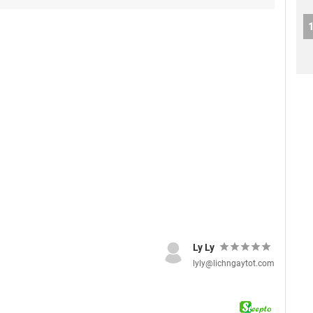
Ly Ly
lyly@lichngaytot.com