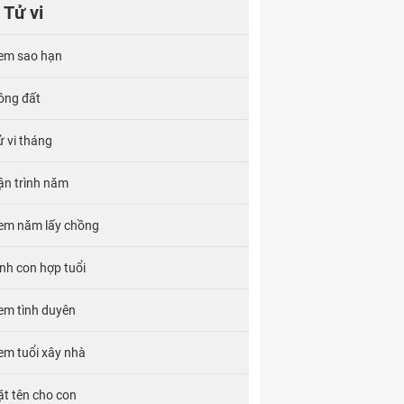
Tử vi
em sao hạn
ông đất
ử vi tháng
ận trình năm
em năm lấy chồng
inh con hợp tuổi
em tình duyên
em tuổi xây nhà
ặt tên cho con