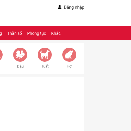
Đăng nhập
ng
Thần số
Phong tục
Khác
Dậu
Tuất
Hợi