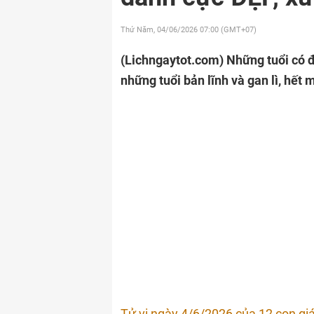
Thứ Năm, 04/06/2026
07:00 (GMT+07)
(Lichngaytot.com)
Những tuổi có 
những tuổi bản lĩnh và gan lì, hết
Tử vi ngày 4/6/2026 của 12 con gi