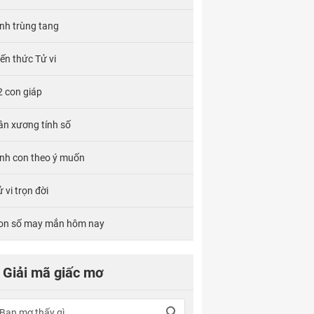
ính trùng tang
iến thức Tử vi
2 con giáp
ân xương tính số
inh con theo ý muốn
 vi trọn đời
on số may mắn hôm nay
Giải mã giấc mơ