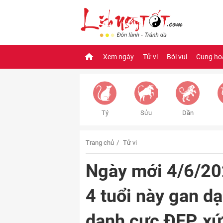
Xem ngày
Tử vi
Bói vui
Cung ho
Tý
Sửu
Dần
Trang chủ
Tử vi
Ngày mới 4/6/20
4 tuổi này gan d
danh cực ĐẸP, x