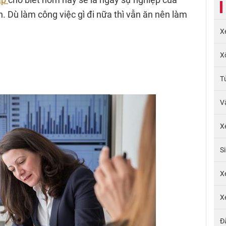
n. Dù làm công việc gì đi nữa thì vẫn ăn nên làm
X
X
T
V
X
S
X
X
Đ