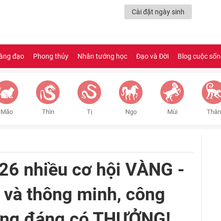
Cài đặt ngày sinh
àng đạo
Phong thủy
Nhân tướng học
Đạo và Đời
Blog cuộc số
Mão
Thìn
Tị
Ngọ
Mùi
Thân
26 nhiều cơ hội VÀNG -
ạ và thông minh, công
ứng đáng có THƯỞNG!