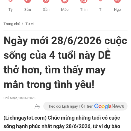
Tý
Sửu
Dần
Mão
Thìn
Tị
Ngọ
Trang chủ
Tử vi
Ngày mới 28/6/2026 cuộc
sống của 4 tuổi này DỄ
thở hơn, tìm thấy may
mắn trong tình yêu!
Chủ Nhật, 28/06/2026
Theo dõi Lịch ngày TỐT trên
(Lichngaytot.com)
Chúc mừng những tuổi có cuộc
sống hạnh phúc nhất ngày 28/6/2026, tử vi dự báo