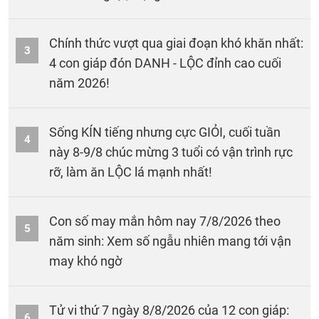
Chính thức vượt qua giai đoạn khó khăn nhất:
3
4 con giáp đón DANH - LỘC đỉnh cao cuối
năm 2026!
Sống KÍN tiếng nhưng cực GIỎI, cuối tuần
4
này 8-9/8 chúc mừng 3 tuổi có vận trình rực
rỡ, làm ăn LỘC lá mạnh nhất!
Con số may mắn hôm nay 7/8/2026 theo
5
năm sinh: Xem số ngẫu nhiên mang tới vận
may khó ngờ
Tử vi thứ 7 ngày 8/8/2026 của 12 con giáp:
6