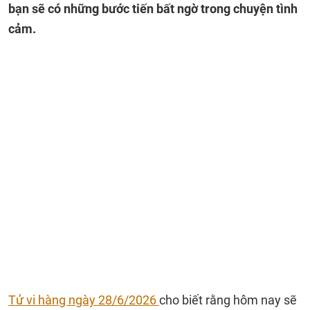
bạn sẽ có những bước tiến bất ngờ trong chuyện tình
cảm.
Tử vi hàng ngày 28/6/2026
cho biết rằng hôm nay sẽ