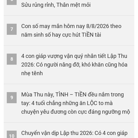
Sửu rủng rỉnh, Thân mệt mỏi
Con số may mắn hôm nay 8/8/2026 theo
7
năm sinh số hay cực hút TIỀN tài
4 con giáp vượng vận quý nhân tiết Lập Thu
8
2026: Có người nâng đỡ, khó khăn cũng hóa
nhẹ tênh
Mùa Thu này, TÌNH – TIỀN đều nắm trong
9
tay: 4 tuổi chẳng những ăn LỘC to mà
chuyện yêu đương còn cực đáng ngưỡng mộ
Chuyển vận dịp Lập thu 2026: Có 4 con giáp
10