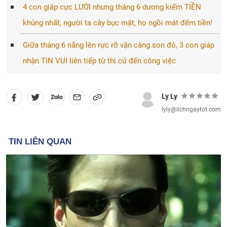
4 con giáp cực LƯỜI nhưng tháng 6 dương kiếm TIỀN
khủng nhất, người ta cày bục mặt, họ ngồi mát đếm tiền!
Giữa tháng 6 nắng lên rực rỡ vận càng son đỏ, 3 con giáp
nhận TIN VUI liên tiếp từ thi cử đến công việc
Ly Ly
lyly@lichngaytot.com