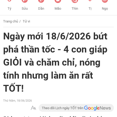
Tý
Sửu
Dần
Mão
Thìn
Tị
Ngọ
Trang chủ
Tử vi
Ngày mới 18/6/2026 bứt
phá thần tốc - 4 con giáp
GIỎI và chăm chỉ, nóng
tính nhưng làm ăn rất
TỐT!
Thứ Năm, 18/06/2026
Theo dõi Lịch ngày TỐT trên