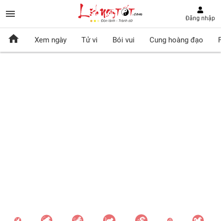
Đăng nhập
Xem ngày
Tử vi
Bói vui
Cung hoàng đạo