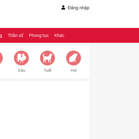
Đăng nhập
ng
Thần số
Phong tục
Khác
Dậu
Tuất
Hợi