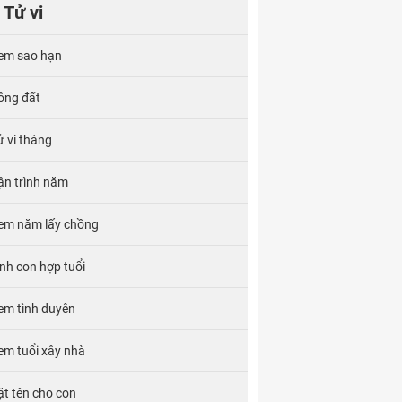
Tử vi
em sao hạn
ông đất
ử vi tháng
ận trình năm
em năm lấy chồng
inh con hợp tuổi
em tình duyên
em tuổi xây nhà
ặt tên cho con