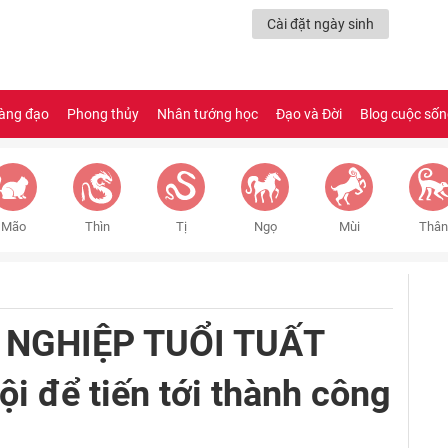
Cài đặt ngày sinh
àng đạo
Phong thủy
Nhân tướng học
Đạo và Đời
Blog cuộc số
Mão
Thìn
Tị
Ngọ
Mùi
Thân
SỰ NGHIỆP TUỔI TUẤT
ội để tiến tới thành công