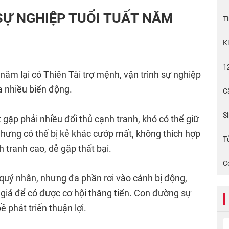
 SỰ NGHIỆP TUỔI TUẤT NĂM
T
K
1
 năm lại có Thiên Tài trợ mệnh, vận trình sự nghiệp
a nhiều biến động.
C
S
t gặp phải nhiều đối thủ cạnh tranh, khó có thể giữ
nhưng có thể bị kẻ khác cướp mất, không thích hợp
Tử
 tranh cao, dễ gặp thất bại.
C
 quý nhân, nhưng đa phần rơi vào cảnh bị động,
ả giá để có được cơ hội thăng tiến. Con đường sự
ề phát triển thuận lợi.