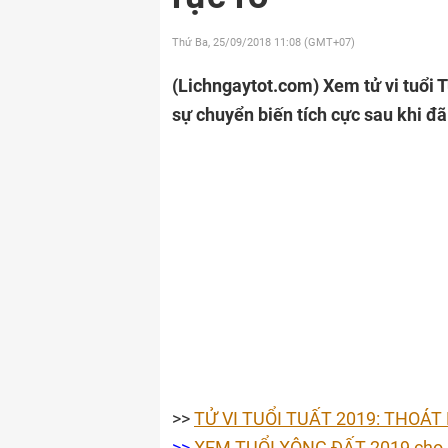
Thứ Ba, 25/09/2018
11:08 (GMT+07)
(Lichngaytot.com)
Xem tử vi tuổi 
sự chuyển biến tích cực sau khi đ
>>
TỬ VI TUỔI TUẤT 2019: THOÁT
>>
XEM TUỔI XÔNG ĐẤT 2019 cho 12