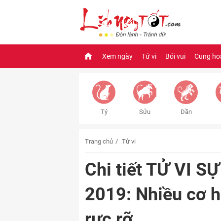
Xem ngày
Tử vi
Bói vui
Cung ho
Tý
Sửu
Dần
Trang chủ
Tử vi
Chi tiết TỬ VI 
2019: Nhiều cơ h
rực rỡ