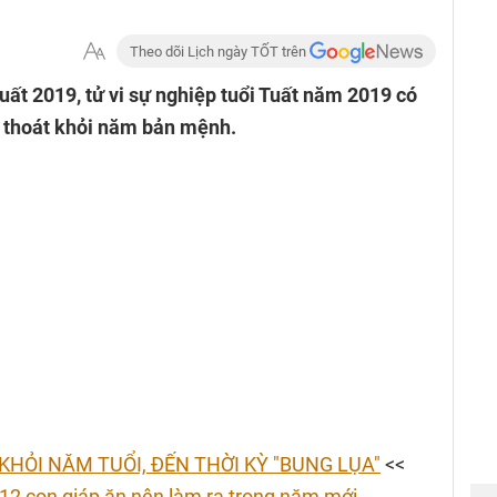
Theo dõi Lịch ngày TỐT trên
Tuất 2019, tử vi sự nghiệp tuổi Tuất năm 2019 có
ã thoát khỏi năm bản mệnh.
 KHỎI NĂM TUỔI, ĐẾN THỜI KỲ "BUNG LỤA"
<<
 con giáp ăn nên làm ra trong năm mới