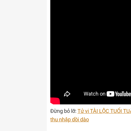
Đừng bỏ lỡ:
Tử vi TÀI LỘC TUỔI TU
thu nhập dồi dào