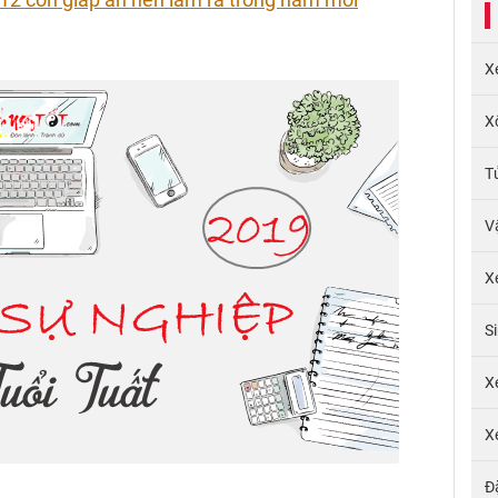
X
X
T
V
X
S
X
X
Đ