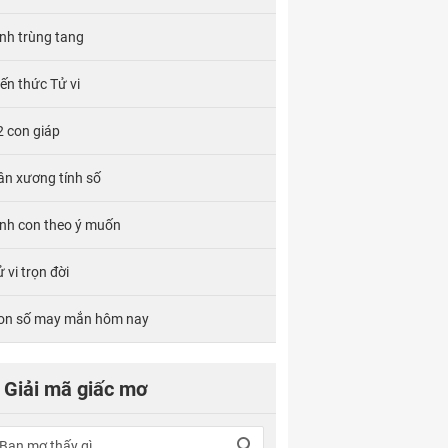
ính trùng tang
iến thức Tử vi
2 con giáp
ân xương tính số
inh con theo ý muốn
 vi trọn đời
on số may mắn hôm nay
Giải mã giấc mơ