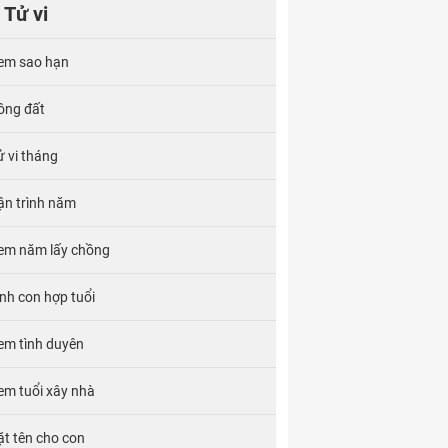
Tử vi
em sao hạn
ông đất
ử vi tháng
ận trình năm
em năm lấy chồng
inh con hợp tuổi
em tình duyên
em tuổi xây nhà
ặt tên cho con