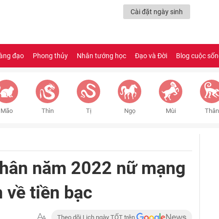
Cài đặt ngày sinh
àng đạo
Phong thủy
Nhân tướng học
Đạo và Đời
Blog cuộc số
Mão
Thìn
Tị
Ngọ
Mùi
Thân
 Thân năm 2022 nữ mạng
 về tiền bạc
Theo dõi Lịch ngày TỐT trên