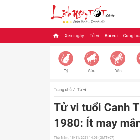
Xem ngày
Tử vi
Bói vui
Cung ho
Tý
Sửu
Dần
Trang chủ
Tử vi
Tử vi tuổi Canh
1980: Ít may mắn
Thứ Năm, 18/11/2021
14:08 (GMT+07)