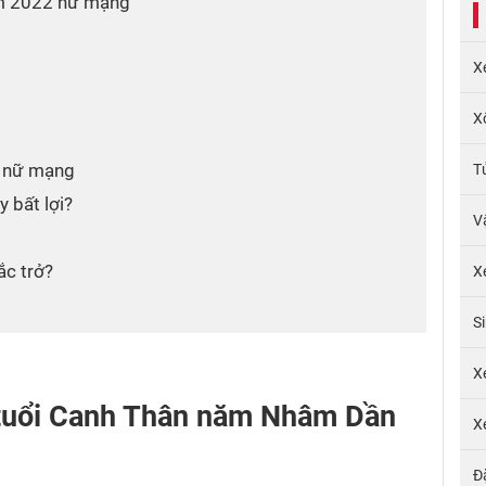
 năm 2022 nữ mạng
X
X
2 nữ mạng
T
y bất lợi?
V
ắc trở?
X
S
X
ề tuổi Canh Thân năm Nhâm Dần
X
Đ