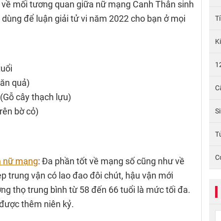
n về mối tương quan giữa nữ mạng Canh Thân sinh
dùng để luận giải tử vi năm 2022 cho bạn ở mọi
T
K
1
tuổi
 ăn quả)
C
(Gỗ cây thạch lựu)
rên bờ cỏ)
S
Tử
C
ân nữ mạng
: Đa phần tốt về mạng số cũng như về
ẹp trung vận có lao đao đôi chút, hậu vận mới
 thọ trung bình từ 58 đến 66 tuổi là mức tối đa.
 được thêm niên kỷ.