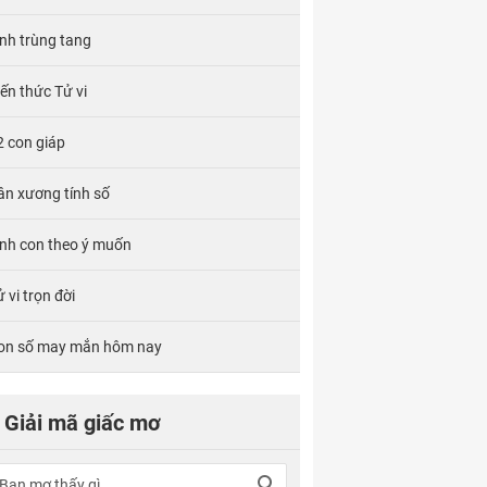
ính trùng tang
iến thức Tử vi
2 con giáp
ân xương tính số
inh con theo ý muốn
 vi trọn đời
on số may mắn hôm nay
Giải mã giấc mơ