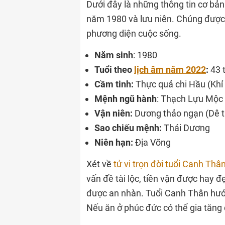
Dưới đây là những thông tin cơ bả
năm 1980 và lưu niên. Chúng được 
phương diện cuộc sống.
Năm sinh
: 1980
Tuổi
theo
lịch âm năm 2022
:
43 
Cầm tinh:
Thực quả chi Hầu (Khỉ
Mệnh ngũ hành
: Thạch Lựu Mộc 
Vận niên:
Dương thảo ngạn (Dê t
Sao chiếu mệnh:
Thái Dương
Niên hạn:
Địa Võng
Xét về
tử vi trọn đời tuổi Canh Th
vấn đề tài lộc, tiền vận được hay đ
được an nhàn. Tuổi Canh Thân hưởng
Nếu ăn ở phúc đức có thể gia tăng