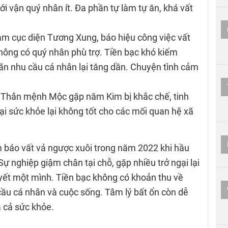
ới vận quý nhân ít. Đa phần tự làm tự ăn, khá vất
 cục diện Tương Xung, báo hiệu công việc vất
 không có quý nhân phù trợ. Tiền bạc khó kiếm
mãn nhu cầu cá nhân lại tăng dần. Chuyện tình cảm
Thân mệnh Mộc gặp năm Kim bị khắc chế, tinh
hại sức khỏe lại không tốt cho các mối quan hệ xã
 báo vất vả ngược xuôi trong năm 2022 khi hầu
ự nghiệp giậm chân tại chỗ, gặp nhiều trở ngại lại
quyết một mình. Tiền bạc không có khoản thu về
cầu cá nhân và cuộc sống. Tâm lý bất ổn còn dễ
 cả sức khỏe.