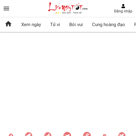
Đăng nhập
Xem ngày
Tử vi
Bói vui
Cung hoàng đạo