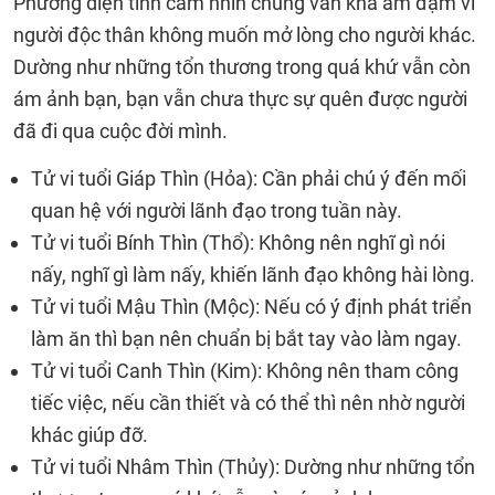
Phương diện tình cảm nhìn chung vẫn khá ảm đạm vì
người độc thân không muốn mở lòng cho người khác.
Dường như những tổn thương trong quá khứ vẫn còn
ám ảnh bạn, bạn vẫn chưa thực sự quên được người
đã đi qua cuộc đời mình.
Tử vi tuổi Giáp Thìn (Hỏa): Cần phải chú ý đến mối
quan hệ với người lãnh đạo trong tuần này.
Tử vi tuổi Bính Thìn (Thổ): Không nên nghĩ gì nói
nấy, nghĩ gì làm nấy, khiến lãnh đạo không hài lòng.
Tử vi tuổi Mậu Thìn (Mộc): Nếu có ý định phát triển
làm ăn thì bạn nên chuẩn bị bắt tay vào làm ngay.
Tử vi tuổi Canh Thìn (Kim): Không nên tham công
tiếc việc, nếu cần thiết và có thể thì nên nhờ người
khác giúp đỡ.
Tử vi tuổi Nhâm Thìn (Thủy): Dường như những tổn