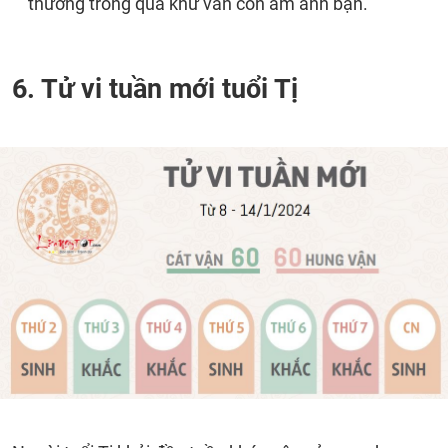
thương trong quá khứ vẫn còn ám ảnh bạn.
6. Tử vi tuần mới tuổi Tị