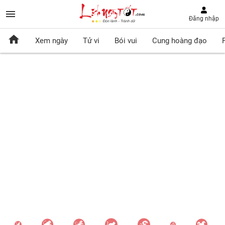
Đăng nhập
Xem ngày
Tử vi
Bói vui
Cung hoàng đạo