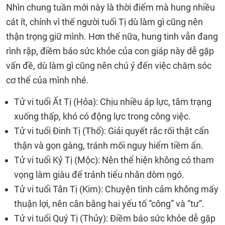
Nhìn chung tuần mới này là thời điểm mà hung nhiều
cát ít, chính vì thế người tuổi Tị dù làm gì cũng nên
thận trọng giữ mình. Hơn thế nữa, hung tinh vẫn đang
rình rập, điềm báo sức khỏe của con giáp này dễ gặp
vấn đề, dù làm gì cũng nên chú ý đến việc chăm sóc
cơ thể của mình nhé.
Tử vi tuổi Ất Tị (Hỏa): Chịu nhiều áp lực, tâm trạng
xuống thấp, khó có động lực trong công việc.
Tử vi tuổi Đinh Tị (Thổ): Giải quyết rắc rối thật cẩn
thận và gọn gàng, tránh mối nguy hiểm tiềm ẩn.
Tử vi tuổi Kỷ Tị (Mộc): Nên thể hiện không có tham
vọng làm giàu để tránh tiểu nhân dòm ngó.
Tử vi tuổi Tân Tị (Kim): Chuyện tình cảm không mấy
thuận lợi, nên cân bằng hai yếu tố “công” và “tư”.
Tử vi tuổi Quý Tị (Thủy): Điềm báo sức khỏe dễ gặp