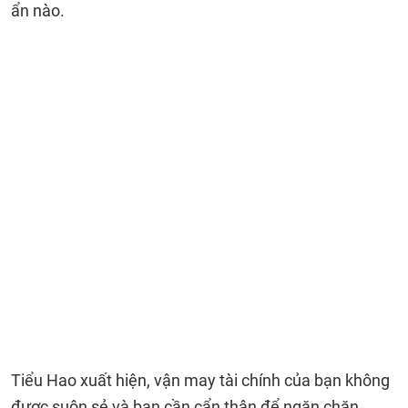
ẩn nào.
Tiểu Hao xuất hiện, vận may tài chính của bạn không
được suôn sẻ và bạn cần cẩn thận để ngăn chặn