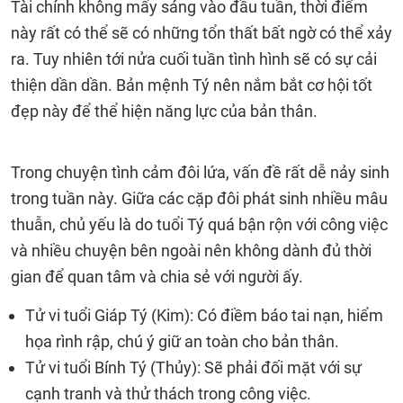
Tài chính không mấy sáng vào đầu tuần, thời điểm
này rất có thể sẽ có những tổn thất bất ngờ có thể xảy
ra. Tuy nhiên tới nửa cuối tuần tình hình sẽ có sự cải
thiện dần dần. Bản mệnh Tý nên nắm bắt cơ hội tốt
đẹp này để thể hiện năng lực của bản thân.
Trong chuyện tình cảm đôi lứa, vấn đề rất dễ nảy sinh
trong tuần này. Giữa các cặp đôi phát sinh nhiều mâu
thuẫn, chủ yếu là do tuổi Tý quá bận rộn với công việc
và nhiều chuyện bên ngoài nên không dành đủ thời
gian để quan tâm và chia sẻ với người ấy.
Tử vi tuổi Giáp Tý (Kim): Có điềm báo tai nạn, hiểm
họa rình rập, chú ý giữ an toàn cho bản thân.
Tử vi tuổi Bính Tý (Thủy): Sẽ phải đối mặt với sự
cạnh tranh và thử thách trong công việc.