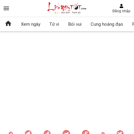
Đăng nhập
Xem ngày
Tử vi
Bói vui
Cung hoàng đạo