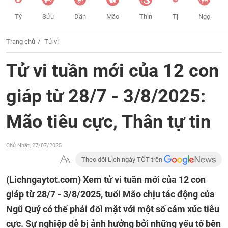
Tý
Sửu
Dần
Mão
Thìn
Tị
Ngọ
Trang chủ
Tử vi
Tử vi tuần mới của 12 con
giáp từ 28/7 - 3/8/2025:
Mão tiêu cực, Thân tự tin
Chủ Nhật, 27/07/2025
Theo dõi Lịch ngày TỐT trên
(Lichngaytot.com)
Xem tử vi tuần mới của 12 con
giáp từ 28/7 - 3/8/2025, tuổi Mão chịu tác động của
Ngũ Quỷ có thể phải đối mặt với một số cảm xúc tiêu
cực. Sự nghiệp dễ bị ảnh hưởng bởi những yếu tố bên