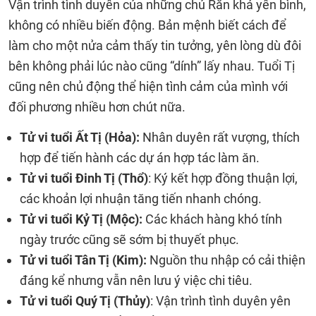
Vận trình tình duyên của những chú Rắn khá yên bình,
không có nhiều biến động. Bản mệnh biết cách để
làm cho một nửa cảm thấy tin tưởng, yên lòng dù đôi
bên không phải lúc nào cũng “dính” lấy nhau. Tuổi Tị
cũng nên chủ động thể hiện tình cảm của mình với
đối phương nhiều hơn chút nữa.
Tử vi tuổi Ất Tị (Hỏa):
Nhân duyên rất vượng, thích
hợp để tiến hành các dự án hợp tác làm ăn.
Tử vi tuổi Đinh Tị (Thổ)
: Ký kết hợp đồng thuận lợi,
các khoản lợi nhuận tăng tiến nhanh chóng.
Tử vi tuổi Kỷ Tị (Mộc):
Các khách hàng khó tính
ngày trước cũng sẽ sớm bị thuyết phục.
Tử vi tuổi Tân Tị (Kim):
Nguồn thu nhập có cải thiện
đáng kể nhưng vẫn nên lưu ý việc chi tiêu.
Tử vi tuổi Quý Tị (Thủy)
: Vận trình tình duyên yên