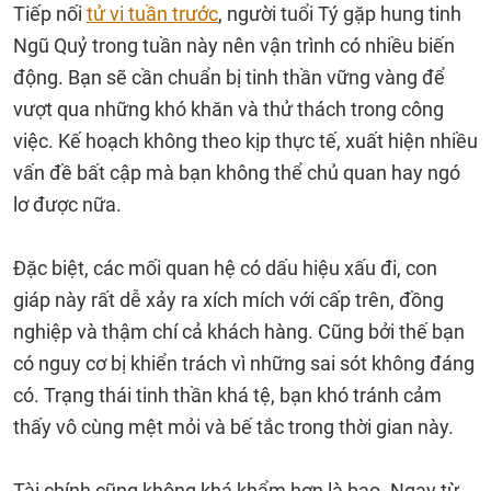
Tiếp nối
tử vi tuần trước
, người tuổi Tý gặp hung tinh
Ngũ Quỷ trong tuần này nên vận trình có nhiều biến
động. Bạn sẽ cần chuẩn bị tinh thần vững vàng để
vượt qua những khó khăn và thử thách trong công
việc. Kế hoạch không theo kịp thực tế, xuất hiện nhiều
vấn đề bất cập mà bạn không thể chủ quan hay ngó
lơ được nữa.
Đặc biệt, các mối quan hệ có dấu hiệu xấu đi, con
giáp này rất dễ xảy ra xích mích với cấp trên, đồng
nghiệp và thậm chí cả khách hàng. Cũng bởi thế bạn
có nguy cơ bị khiển trách vì những sai sót không đáng
có. Trạng thái tinh thần khá tệ, bạn khó tránh cảm
thấy vô cùng mệt mỏi và bế tắc trong thời gian này.
Tài chính cũng không khá khẩm hơn là bao. Ngay từ