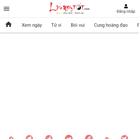
Đăng nhập
Xem ngày
Tử vi
Bói vui
Cung hoàng đạo