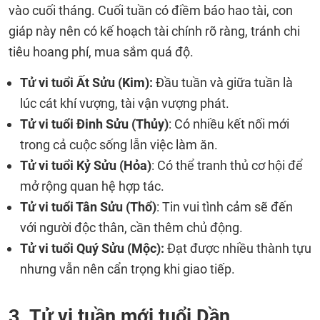
vào cuối tháng. Cuối tuần có điềm báo hao tài, con
giáp này nên có kế hoạch tài chính rõ ràng, tránh chi
tiêu hoang phí, mua sắm quá độ.
Tử vi tuổi Ất Sửu (Kim):
Đầu tuần và giữa tuần là
lúc cát khí vượng, tài vận vượng phát.
Tử vi tuổi Đinh Sửu (Thủy)
: Có nhiều kết nối mới
trong cả cuộc sống lẫn việc làm ăn.
Tử vi tuổi Kỷ Sửu (Hỏa)
: Có thể tranh thủ cơ hội để
mở rộng quan hệ hợp tác.
Tử vi tuổi Tân Sửu (Thổ)
: Tin vui tình cảm sẽ đến
với người độc thân, cần thêm chủ động.
Tử vi tuổi Quý Sửu (Mộc):
Đạt được nhiều thành tựu
nhưng vẫn nên cẩn trọng khi giao tiếp.
3. Tử vi tuần mới tuổi Dần