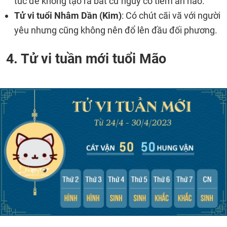
túc để không tạo ra bất cứ nguy cơ tiềm ẩn nào.
Tử vi tuổi Nhâm Dần (Kim)
: Có chút cãi vã với người
yêu nhưng cũng không nên đổ lên đầu đối phương.
4. Tử vi tuần mới tuổi Mão