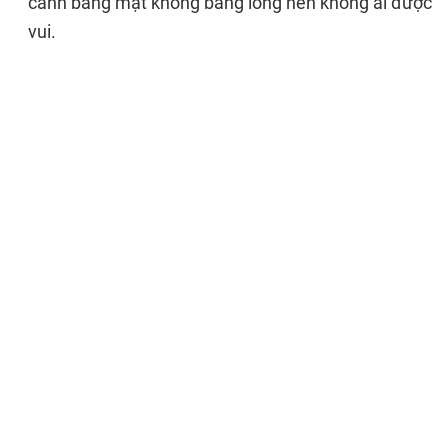
cảnh bằng mặt không bằng lòng nên không ai được
vui.