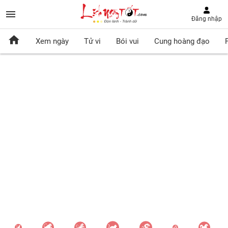
Đăng nhập
Xem ngày
Tử vi
Bói vui
Cung hoàng đạo