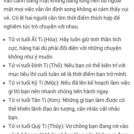
vào cảnh bằng mặt không bằng lòng nên dù ngoài
mặt mọi việc vẫn ổn định song không ai cảm thấy vui
vẻ. Có lẽ hai người cần tìm thời điểm thích hợp để
nghiêm túc trò chuyện với nhau.
Tử vi tuổi Ất Tị (Hỏa): Hãy luôn giữ tinh thần tích
cực, hăng hái dù phải đối diện với những chuyện
không như ý muốn.
Tử vi tuổi Đinh Tị (Thổ): Nếu bạn có thể kiên trì với
mục tiêu thì cuối tuần sẽ là thời điểm bạn trở mình.
Tử vi tuổi Kỷ Tị (Mộc): Nếu đã lên kế hoạch làm việc
gì thì bạn nên nhanh chóng tiến hành ngay.
Tử vi tuổi Tân Tị (Kim): Những gì bạn làm được có
thể khiến lãnh đạo ấn tượng, cân nhắc cất nhắc
bạn.
Tử vi tuổi Quý Tị (Thủy): Vợ chồng bạn đang rơi vào