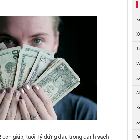
X
X
T
V
X
S
X
X
12 con giáp, tuổi Tý đứng đầu trong danh sách
Đ