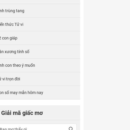
ính trùng tang
iến thức Tử vi
2 con giáp
ân xương tính số
inh con theo ý muốn
 vi trọn đời
on số may mắn hôm nay
Giải mã giấc mơ