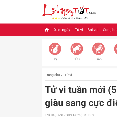
Xem ngày
Tử vi
Bói vui
Cung ho
Tý
Sửu
Dần
Trang chủ
Tử vi
Tử vi tuần mới (5
giàu sang cực đi
Thứ Hai, 05/08/2019
14:29 (GMT+07)