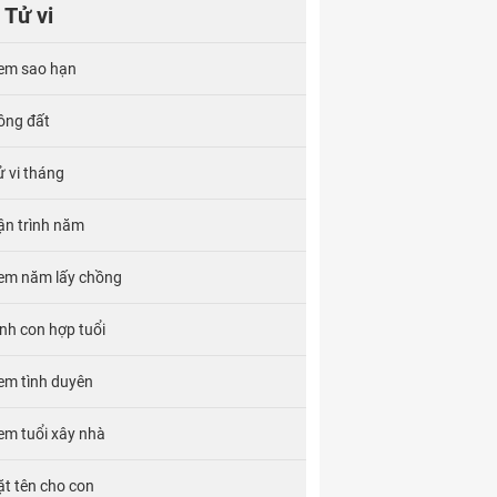
Tử vi
em sao hạn
ông đất
ử vi tháng
ận trình năm
em năm lấy chồng
inh con hợp tuổi
em tình duyên
em tuổi xây nhà
ặt tên cho con