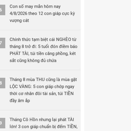
Con số may mắn hôm nay
6
4/8/2026 theo 12 con giáp cực kỳ
vượng cát
Chính thức tạm biệt cái NGHÈO từ
7
tháng 8 trở đi: 5 tuổi đón điềm báo
PHÁT TÀI, túi tiền căng phồng, két
sắt cũng không đủ chứa
Tháng 8 mùa THU cũng là mùa gặt
8
LỘC VÀNG: 5 con giáp chớp ngay
thời cơ nhân đôi tài sản, túi TIỀN
đầy ăm ắp
Tháng Cô Hồn nhưng lại phát TÀI
9
lớn! 3 con giáp chuẩn bị đếm TIỀN,