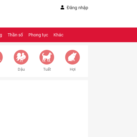
Đăng nhập
ng
Thần số
Phong tục
Khác
Dậu
Tuất
Hợi