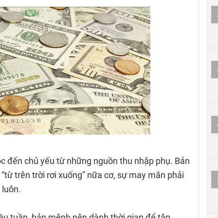
i lộc đến chủ yếu từ những nguồn thu nhập phụ. Bản
“từ trên trời rơi xuống” nữa cơ, sự may mắn phải
 luôn.
đầu tuần, bản mệnh nên dành thời gian để tập