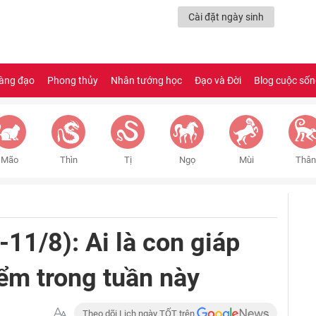
Cài đặt ngày sinh
àng đạo
Phong thủy
Nhân tướng học
Đạo và Đời
Blog cuộc số
Mão
Thìn
Tị
Ngọ
Mùi
Thân
-11/8): Ai là con giáp
ểm trong tuần này
Theo dõi Lịch ngày TỐT trên