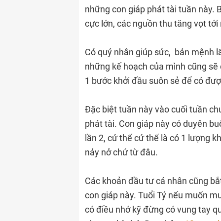
những con giáp phát tài tuần này. B
cực lớn, các nguồn thu tăng vọt tớ
Có quý nhân giúp sức, bản mệnh lấy
những kế hoạch của mình cũng sẽ dễ
1 bước khởi đầu suôn sẻ để có được
Đặc biệt tuần này vào cuối tuần c
phát tài. Con giáp này có duyên b
lần 2, cứ thế cứ thế là có 1 lượng 
nảy nở chứ từ đâu.
Các khoản đầu tư cá nhân cũng bắt 
con giáp này. Tuổi Tý nếu muốn mua
có điều nhớ kỹ đừng có vung tay q