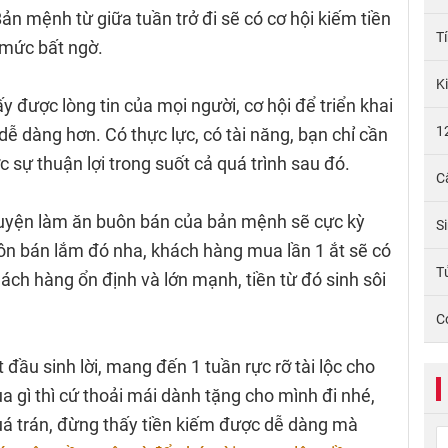
ản mệnh từ giữa tuần trở đi sẽ có cơ hội kiếm tiền
T
i mức bất ngờ.
K
 được lòng tin của mọi người, cơ hội để triển khai
1
 dàng hơn. Có thực lực, có tài năng, bạn chỉ cần
 sự thuận lợi trong suốt cả quá trình sau đó.
C
huyện làm ăn buôn bán của bản mệnh sẽ cực kỳ
S
uôn bán lắm đó nha, khách hàng mua lần 1 ắt sẽ có
Tử
khách hàng ổn định và lớn mạnh, tiền từ đó sinh sôi
C
đầu sinh lời, mang đến 1 tuần rực rỡ tài lộc cho
 gì thì cứ thoải mái dành tặng cho mình đi nhé,
uá trán, đừng thấy tiền kiếm được dễ dàng mà