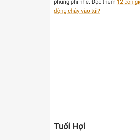
phung phí nhé. Đọc thêm
12 con gi
động chảy vào túi?
Tuổi Hợi