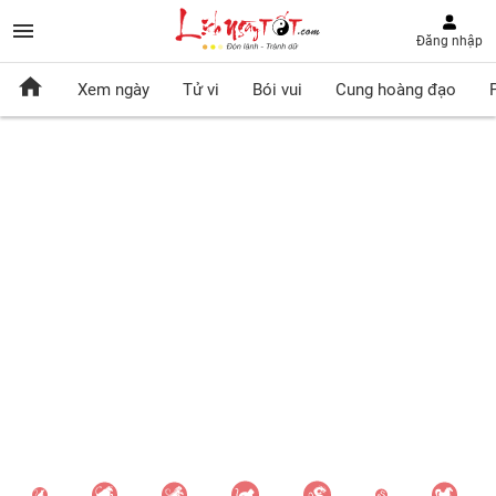
Đăng nhập
Xem ngày
Tử vi
Bói vui
Cung hoàng đạo