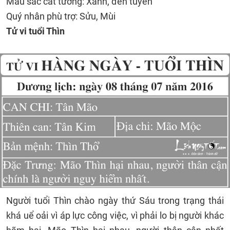
Màu sắc cát tường: Xanh, đen tuyền
Quý nhân phù trợ: Sửu, Mùi
Tử vi tuổi Thìn
Người tuổi Thìn chào ngày thứ Sáu trong trạng thái
khá uể oải vì áp lực công việc, vì phải lo bị người khác