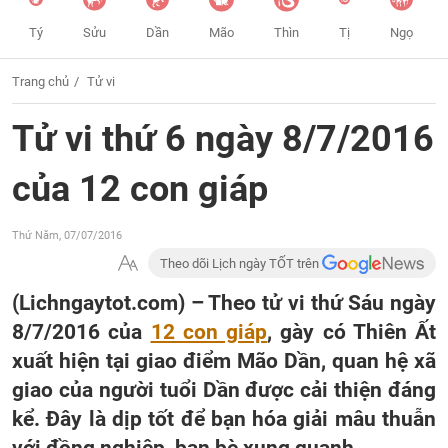
Tý
Sửu
Dần
Mão
Thìn
Tị
Ngọ
Trang chủ
Tử vi
Tử vi thứ 6 ngày 8/7/2016
của 12 con giáp
Thứ Năm, 07/07/2016
Theo dõi Lịch ngày TỐT trên
(Lichngaytot.com) – Theo tử vi thứ Sáu ngày
8/7/2016 của
12 con giáp
, gày có Thiên Ất
xuất hiện tại giao điểm Mão Dần, quan hệ xã
giao của người tuổi Dần được cải thiện đáng
kể. Đây là dịp tốt để bạn hóa giải mâu thuẫn
với đồng nghiệp, bạn bè xung quanh.