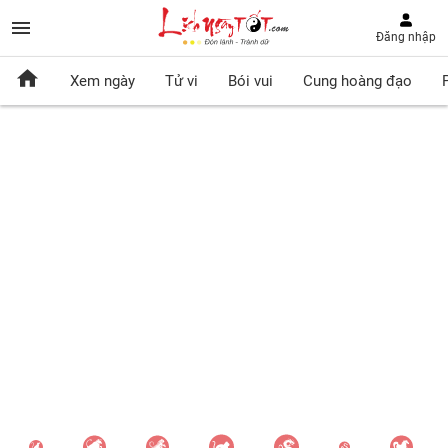
Đăng nhập
Xem ngày
Tử vi
Bói vui
Cung hoàng đạo