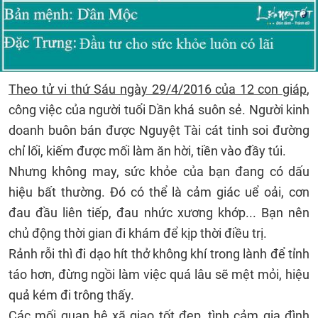
Theo tử vi thứ Sáu ngày 29/4/2016 của 12 con giáp
,
công việc của người tuổi Dần khá suôn sẻ. Người kinh
doanh buôn bán được Nguyệt Tài cát tinh soi đường
chỉ lối, kiếm được mối làm ăn hời, tiền vào đầy túi.
Nhưng không may, sức khỏe của bạn đang có dấu
hiệu bất thường. Đó có thể là cảm giác uể oải, cơn
đau đầu liên tiếp, đau nhức xương khớp... Bạn nên
chủ động thời gian đi khám để kịp thời điều trị.
Rảnh rỗi thì đi dạo hít thở không khí trong lành để tỉnh
táo hơn, đừng ngồi làm việc quá lâu sẽ mệt mỏi, hiệu
quả kém đi trông thấy.
Các mối quan hệ xã giao tốt đẹp, tình cảm gia đình