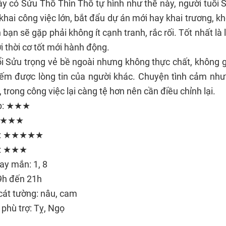
y có Sửu Thổ Thìn Thổ tự hình như thế này, người tuổi
 khai công việc lớn, bắt đẩu dự án mới hay khai trương, kh
 bạn sẽ gặp phải không ít cạnh tranh, rắc rối. Tốt nhất là 
i thời cơ tốt mới hành động.
i Sửu trọng vẻ bề ngoài nhưng không thực chất, không g
iếm được lòng tin của người khác. Chuyện tình cảm như
, trong công việc lại càng tệ hơn nên cần điều chỉnh lại.
ệp: ★★★
 ★★★★
e: ★★★★★
m: ★★★
ay mắn: 1, 8
19h đến 21h
cát tường: nâu, cam
phù trợ: Tỵ, Ngọ