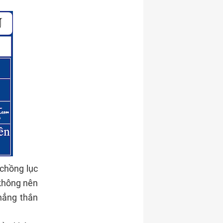
 chồng lục
, không nên
thẳng thắn