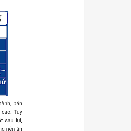
hành, bản
 cao. Tuy
 sau lụi,
ng nên ăn