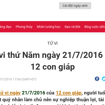
Cài đặt ngày sinh
àng đạo
Phong thủy
Nhân tướng học
Đạo và Đời
Blog cuộc số
TỬ VI
vi thứ Năm ngày 21/7/2016
12 con giáp
/07/2016
17:04 (GMT+07)
tử vi ngày
21/7/2016
của
12 con giáp
, người tu
t quý nhân làm chủ nên sự nghiệp thuận lợi, tài