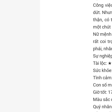
Công việc
dứt. Nhưn
thận, có 
một chút
Nữ mệnh t
rất coi 
phái, nhâ
Sự nghi
Tài lộc:
Sức khỏ
Tình cả
Con số m
Giờ tốt: 
Màu sắc c
Quý nhân 