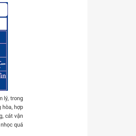
 lý, trong
g hòa, hợp
g, cát vận
 nhọc quá