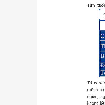
Tử vi tuổ
Tử vi th
mệnh có 
nhiên, n
không bề