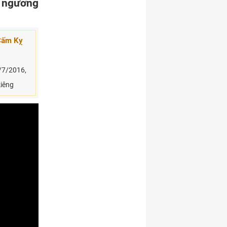
à ngưỡng
 Cấm Kỵ
/7/2016,
kiêng