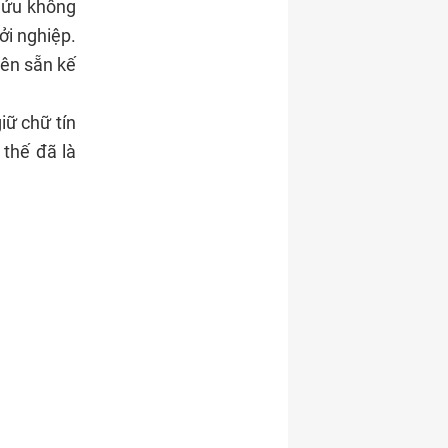
 Sửu không
ởi nghiệp.
lên sẵn kế
iữ chữ tín
 thế đã là