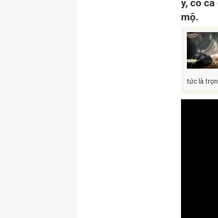
ý, có c
mộ.
tức là trọ