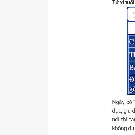
Tử vi tuổ
Ngày có T
đục, gia đ
nói thì t
không đún