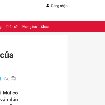
Đăng nhập
ng
Thần số
Phong tục
Khác
 của
ổi Mùi có
 vận đắc