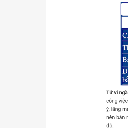
Tử vi ng
công việc
ý, lãng m
nên bản 
độ.