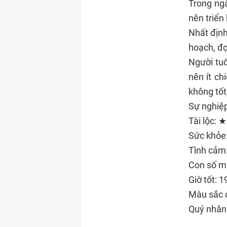
Trong ngà
nên triển
Nhất định
hoạch, đợ
Người tuổ
nên ít ch
không tốt
Sự nghi
Tài lộc:
Sức khỏ
Tình cả
Con số m
Giờ tốt: 
Màu sắc 
Quý nhân 