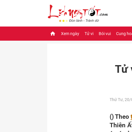
Xem ngày
Tử vi
Bói vui
Cung ho
Tử 
Thứ Tư, 20
() Theo
Thiên Ấ