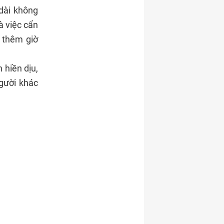
 dài không
à việc cẩn
m thêm giờ
 hiền dịu,
gười khác