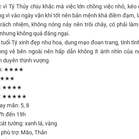
 vì Tý Thủy chịu khắc mà việc lớn chồng việc nhỏ, kéo
g vì vào ngày vận khí tốt nên bản mệnh khá điềm đạm, l
trách nhiệm, không nóng nảy nên trôi chảy, có phải là
 nhưng không quá đáng ngại.
uổi Tý xinh đẹp như hoa, dung mạo đoan trang, tính tình
trọng vẻ bên ngoài nên hấp dẫn không ít ánh nhìn của n
n duyên thịnh vượng.
ệp: ★★★★
 ★★★★
e: ★★★★
m: ★★★★★
ay mắn: 5, 8
17h đến 19h
át tường: xanh lá, vàng
phù trợ: Mão, Thân