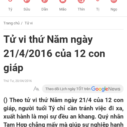
Tý
Sửu
Dần
Mão
Thìn
Tị
Ngọ
Trang chủ
Tử vi
Tử vi thứ Năm ngày
21/4/2016 của 12 con
giáp
Thứ Tư, 20/04/2016
Theo dõi Lịch ngày TỐT trên
() Theo tử vi thứ Năm ngày 21/4 của 12 con
giáp, người tuổi Tý chỉ cần tránh việc đi xa,
xuất hành là mọi sự đều an khang. Quý nhân
Tam Hợp chẳng mấy mà giúp sự nghiệp hanh