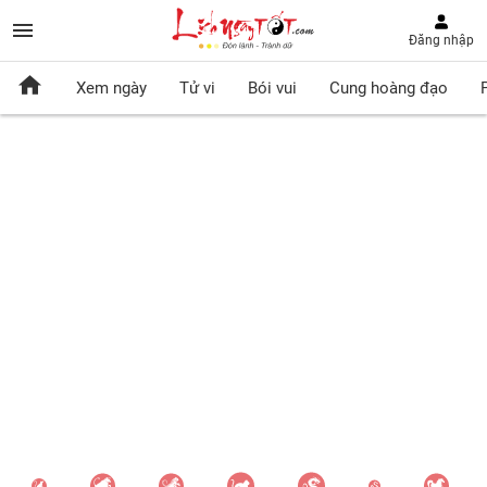
Đăng nhập
Xem ngày
Tử vi
Bói vui
Cung hoàng đạo