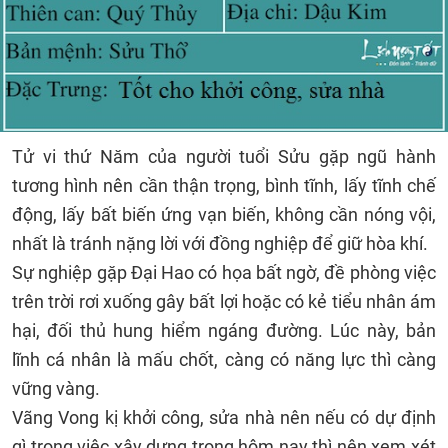
Tử vi thứ Năm của người tuổi Sửu gặp ngũ hành
tương hình nên cần thận trọng, bình tĩnh, lấy tĩnh chế
động, lấy bất biến ứng vạn biến, không cần nóng vội,
nhất là tránh nặng lời với đồng nghiệp để giữ hòa khí.
Sự nghiệp gặp Đại Hao có họa bất ngờ, đề phòng việc
trên trời rơi xuống gây bất lợi hoặc có kẻ tiểu nhân ám
hại, đối thủ hung hiểm ngáng đường. Lúc này, bản
lĩnh cá nhân là mấu chốt, càng có năng lực thì càng
vững vàng.
Vãng Vong kị khởi công, sửa nhà nên nếu có dự định
gì trong việc xây dựng trong hôm nay thì nên xem xét