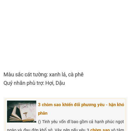
Màu sắc cát tường: xanh lá, cà phê
Quý nhân phù trợ: Hợi, Dậu
3 chòm sao khiến đối phương yêu - hận khó
phân
() Tình yêu vốn dĩ bao gồm cả hạnh phúc ngọt
chòm sao
ngào và đau đớn khổ sở. Vậy nên nếu yêu 3
vô tâm