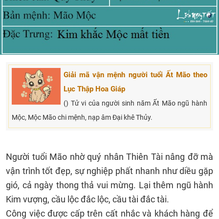
Giải mã vận mệnh người tuổi Ất Mão theo
Lục Thập Hoa Giáp
() Tử vi của người sinh năm Ất Mão ngũ hành
Mộc, Mộc Mão chi mệnh, nạp âm Đại khê Thủy.
Người tuổi Mão nhờ quý nhân Thiên Tài nâng đỡ mà
vận trình tốt đẹp, sự nghiệp phất nhanh như diều gặp
gió, cả ngày thong thả vui mừng. Lại thêm ngũ hành
Kim vượng, cầu lộc đắc lộc, cầu tài đắc tài.
Công việc được cấp trên cất nhắc và khách hàng để