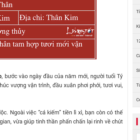
T
K
1
C
S
p
, bước vào ngày đầu của năm mới, người tuổi Tý
úc vượng vận trình, đầu xuân phơi phới, tươi vui,
Tử
C
ộc. Ngoài việc “cá kiếm” tiền lì xì, bạn còn có thế
gian, vừa giúp tinh thần phấn chấn lại rinh về chút