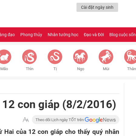
Cài đặt ngày sinh
àng đạo
Phong thủy
Nhân tướng học
Đạo và Đời
Blog cuộc số
Mão
Thìn
Tị
Ngọ
Mùi
Thân
a 12 con giáp (8/2/2016)
Theo dõi Lịch ngày TỐT trên
hứ Hai của 12 con giáp cho thấy quý nhân