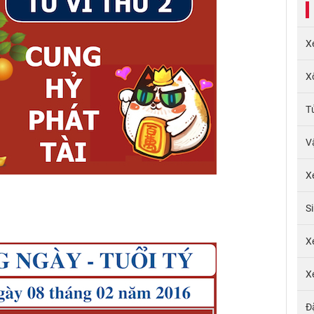
X
X
T
V
X
S
X
X
Đ