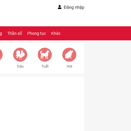
Đăng nhập
ng
Thần số
Phong tục
Khác
Dậu
Tuất
Hợi