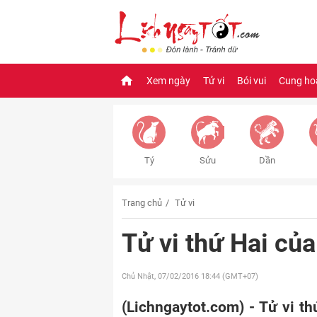
Xem ngày
Tử vi
Bói vui
Cung ho
Tý
Sửu
Dần
Trang chủ
Tử vi
Tử vi thứ Hai củ
Chủ Nhật, 07/02/2016
18:44 (GMT+07)
(Lichngaytot.com) - Tử vi t