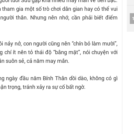
ười tuổi Sửu gặp khá nhiều may mắn về tiền bạc.
tham gia một số trò chơi dân gian hay có thể vui
i người thân. Nhưng nên nhớ, cần phải biết điểm
i nảy nở, con người cũng nên “chín bỏ làm mười”,
 chí ít nên tỏ thái độ “bằng mặt”, nói chuyện với
ân suôn sẻ, cả năm may mắn.
ng ngày đầu năm Bính Thân dồi dào, không có gì
ận trọng, tránh xảy ra sự cố bất ngờ.