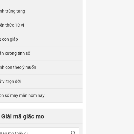
ính trùng tang
iến thức Tử vi
2 con giáp
ân xương tính số
inh con theo ý muốn
 vi trọn đời
on số may mắn hôm nay
Giải mã giấc mơ