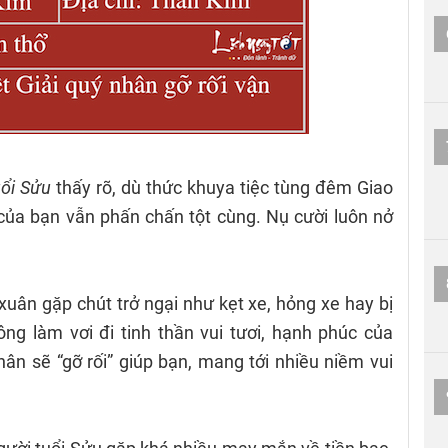
uổi Sửu
thấy rõ, dù thức khuya tiệc tùng đêm Giao
của bạn vẫn phấn chấn tột cùng. Nụ cười luôn nở
xuân gặp chút trở ngại như kẹt xe, hỏng xe hay bị
g làm vơi đi tinh thần vui tươi, hạnh phúc của
hân sẽ “gỡ rối” giúp bạn, mang tới nhiều niềm vui