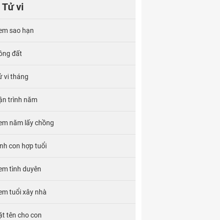
Tử vi
em sao hạn
ông đất
ử vi tháng
ận trình năm
em năm lấy chồng
inh con hợp tuổi
em tình duyên
em tuổi xây nhà
ặt tên cho con