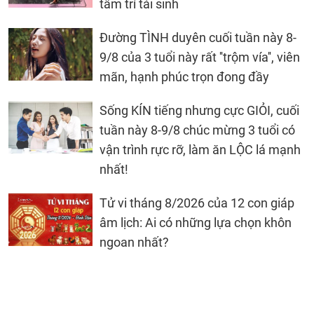
tâm trí tái sinh
Đường TÌNH duyên cuối tuần này 8-
9/8 của 3 tuổi này rất ''trộm vía'', viên
mãn, hạnh phúc trọn đong đầy
Sống KÍN tiếng nhưng cực GIỎI, cuối
tuần này 8-9/8 chúc mừng 3 tuổi có
vận trình rực rỡ, làm ăn LỘC lá mạnh
nhất!
Tử vi tháng 8/2026 của 12 con giáp
âm lịch: Ai có những lựa chọn khôn
ngoan nhất?