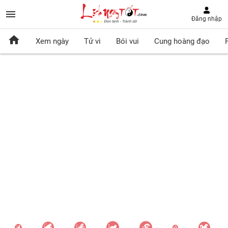
Đăng nhập
Xem ngày
Tử vi
Bói vui
Cung hoàng đạo