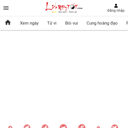
Đăng nhập
Xem ngày
Tử vi
Bói vui
Cung hoàng đạo