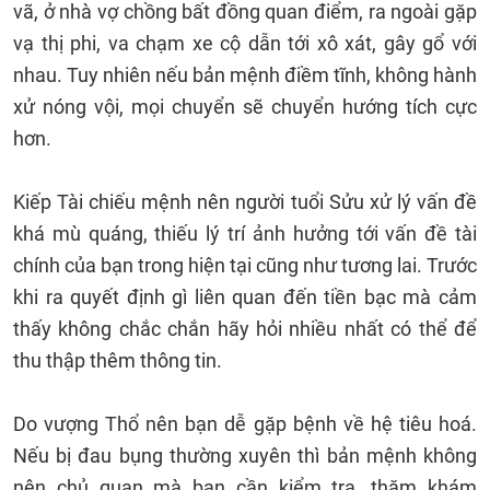
vã, ở nhà vợ chồng bất đồng quan điểm, ra ngoài gặp
vạ thị phi, va chạm xe cộ dẫn tới xô xát, gây gổ với
nhau. Tuy nhiên nếu bản mệnh điềm tĩnh, không hành
xử nóng vội, mọi chuyển sẽ chuyển hướng tích cực
hơn.
Kiếp Tài chiếu mệnh nên người tuổi Sửu xử lý vấn đề
khá mù quáng, thiếu lý trí ảnh hưởng tới vấn đề tài
chính của bạn trong hiện tại cũng như tương lai. Trước
khi ra quyết định gì liên quan đến tiền bạc mà cảm
thấy không chắc chắn hãy hỏi nhiều nhất có thể để
thu thập thêm thông tin.
Do vượng Thổ nên bạn dễ gặp bệnh về hệ tiêu hoá.
Nếu bị đau bụng thường xuyên thì bản mệnh không
nên chủ quan mà bạn cần kiểm tra, thăm khám