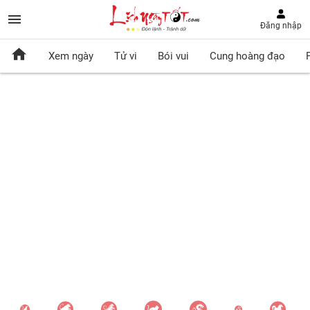
Đăng nhập
Xem ngày
Tử vi
Bói vui
Cung hoàng đạo