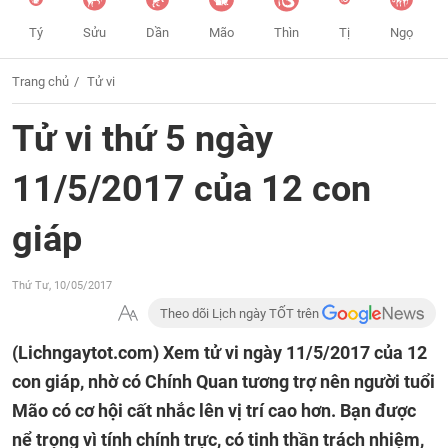
Tý
Sửu
Dần
Mão
Thìn
Tị
Ngọ
Trang chủ
Tử vi
Tử vi thứ 5 ngày
11/5/2017 của 12 con
giáp
Thứ Tư, 10/05/2017
Theo dõi Lịch ngày TỐT trên
(Lichngaytot.com)
Xem tử vi ngày 11/5/2017 của 12
con giáp, nhờ có Chính Quan tương trợ nên người tuổi
Mão có cơ hội cất nhắc lên vị trí cao hơn. Bạn được
nể trọng vì tính chính trực, có tinh thần trách nhiệm,