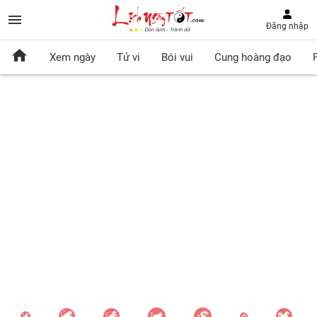
Đăng nhập
Xem ngày
Tử vi
Bói vui
Cung hoàng đạo