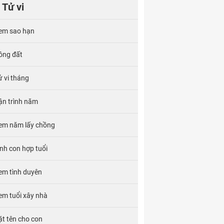
Tử vi
em sao hạn
ông đất
ử vi tháng
ận trình năm
em năm lấy chồng
inh con hợp tuổi
em tình duyên
em tuổi xây nhà
ặt tên cho con