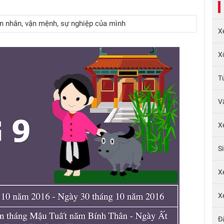
ôn nhân, vận mệnh, sự nghiệp của mình
X
X
T
V
X
S
X
X
Đ