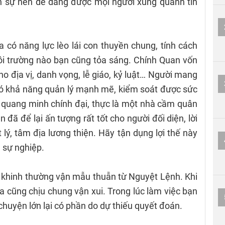
nh sự nên dễ dàng được mọi người xung quanh tin
 có năng lực lèo lái con thuyền chung, tính cách
i trường nào bạn cũng tỏa sáng. Chính Quan vốn
 cho địa vị, danh vọng, lễ giáo, kỷ luật… Người mang
có khả năng quản lý mạnh mẽ, kiểm soát được sức
 quang minh chính đại, thực là một nhà cầm quân
 đã để lại ấn tượng rất tốt cho người đối diện, lời
 lý, tâm địa lương thiện. Hãy tận dụng lợi thế này
 sự nghiệp.
khinh thường vận mẫu thuẫn từ Nguyệt Lệnh. Khi
 cũng chịu chung vận xui. Trong lúc làm việc bạn
 chuyện lớn lại có phần do dự thiếu quyết đoán.