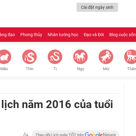
Cài đặt ngày sinh
àng đạo
Phong thủy
Nhân tướng học
Đạo và Đời
Blog cuộc số
Mão
Thìn
Tị
Ngọ
Mùi
Thân
 lịch năm 2016 của tuổi
Theo dõi Lịch ngày TỐT trên