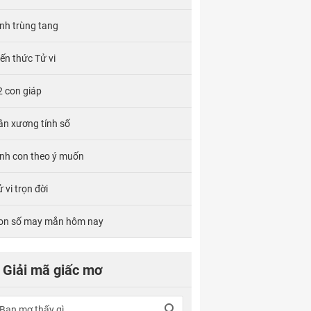
ính trùng tang
iến thức Tử vi
2 con giáp
ân xương tính số
inh con theo ý muốn
 vi trọn đời
on số may mắn hôm nay
Giải mã giấc mơ