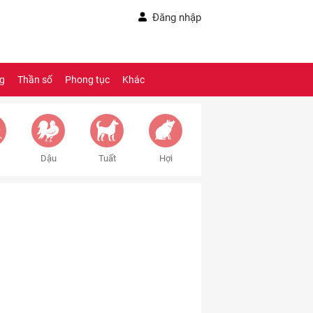
Đăng nhập
ng
Thần số
Phong tục
Khác
Dậu
Tuất
Hợi