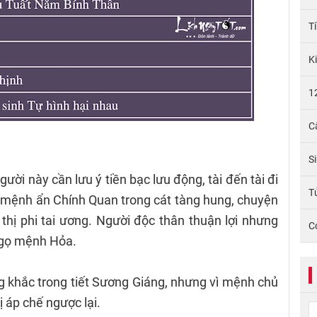
T
K
1
C
S
ười này cần lưu ý tiền bạc lưu động, tài đến tài đi
Tử
 mệnh ẩn Chính Quan trong cát tàng hung, chuyện
 thị phi tai ương. Người độc thân thuận lợi nhưng
C
 Ngọ mệnh Hỏa.
ng khắc trong tiết Sương Giáng, nhưng vì mệnh chủ
ị áp chế ngược lại.