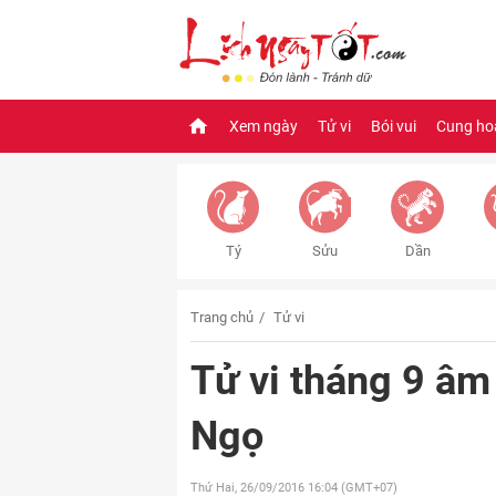
Xem ngày
Tử vi
Bói vui
Cung ho
Tý
Sửu
Dần
Trang chủ
Tử vi
Tử vi tháng 9 âm
Ngọ
Thứ Hai, 26/09/2016
16:04 (GMT+07)