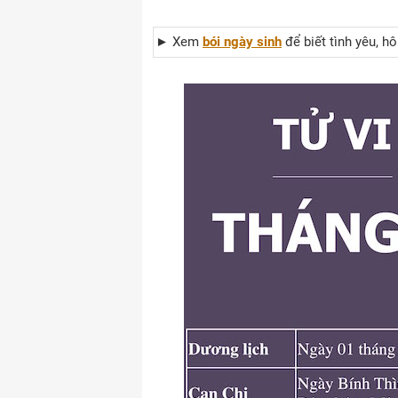
► Xem
bói ngày sinh
để biết tình yêu, h