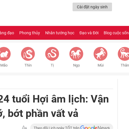
Cài đặt ngày sinh
àng đạo
Phong thủy
Nhân tướng học
Đạo và Đời
Blog cuộc số
Mão
Thìn
Tị
Ngọ
Mùi
Thân
24 tuổi Hợi âm lịch: Vận
, bớt phần vất vả
Theo dõi Lịch ngày TỐT trên