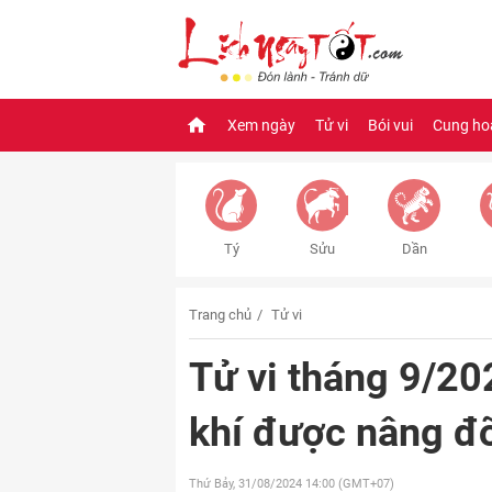
Xem ngày
Tử vi
Bói vui
Cung ho
Tý
Sửu
Dần
Trang chủ
Tử vi
Tử vi tháng 9/20
khí được nâng đỡ
Thứ Bảy, 31/08/2024
14:00 (GMT+07)