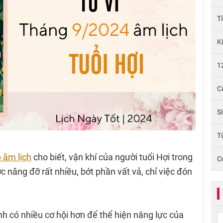
T
K
1
C
S
Tử
 âm lịch
cho biết, vận khí của người tuổi Hợi trong
C
nâng đỡ rất nhiều, bớt phần vất vả, chỉ việc đón
 có nhiều cơ hội hơn để thể hiện năng lực của