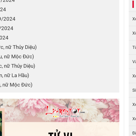
 9/2024
024
 9/2024
X
9/2024
X
2024
ức, nữ Thủy Diệu)
T
ệu, nữ Mộc Đức)
V
c, nữ Thủy Diệu)
n, nữ La Hầu)
X
ệu, nữ Mộc Đức)
S
X
X
Đ