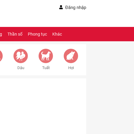
Đăng nhập
ng
Thần số
Phong tục
Khác
Dậu
Tuất
Hợi