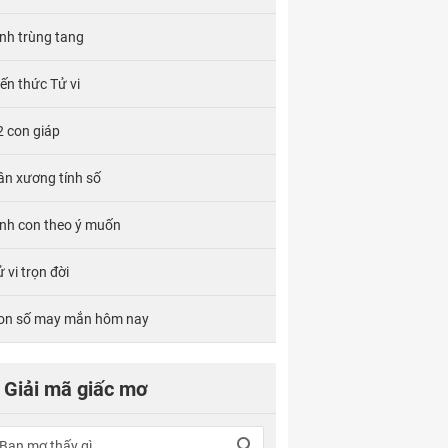
ính trùng tang
iến thức Tử vi
2 con giáp
ân xương tính số
inh con theo ý muốn
 vi trọn đời
on số may mắn hôm nay
Giải mã giấc mơ