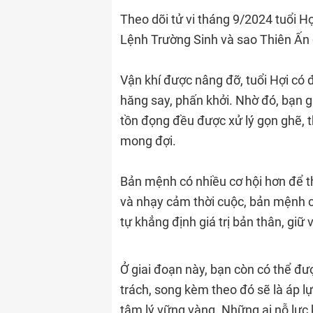
Theo dõi tử vi tháng 9/2024 tuổi 
Lệnh Trường Sinh và sao Thiên Ấn
Vận khí được nâng đỡ, tuổi Hợi có đ
hăng say, phấn khởi. Nhờ đó, bạn g
tồn đọng đều được xử lý gọn ghẽ, t
mong đợi.
Bản mệnh có nhiều cơ hội hơn để th
và nhạy cảm thời cuộc, bản mệnh c
tự khẳng định giá trị bản thân, giữ v
Ở giai đoạn này, bạn còn có thể đư
trách, song kèm theo đó sẽ là áp l
tâm lý vững vàng. Những ai nỗ lực k