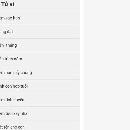
Tử vi
em sao hạn
ông đất
ử vi tháng
ận trình năm
em năm lấy chồng
inh con hợp tuổi
em tình duyên
em tuổi xây nhà
ặt tên cho con