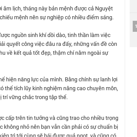
Hợi âm lịch, tháng này bản mệnh được cả Nguyệt
 chiếu mệnh nên sự nghiệp có nhiều điểm sáng.
ược nguồn sinh khí dồi dào, tinh thần làm việc
iải quyết công việc đâu ra đấy, những vấn đề còn
hu về kết quả tốt đẹp, thậm chí nằm ngoài sự
ể hiện năng lực của mình. Bằng chính sự lanh lợi
ó thể tích lũy kinh nghiệm nâng cao chuyên môn,
ị trí vững chắc trong tập thể.
ợc cấp trên tin tưởng và cũng trao cho nhiều trọng
ực không nhỏ nên bạn vẫn cần phải có sự chuẩn bị
iên trì tới cùng sẽ hái được quả ngọt, và cũng có