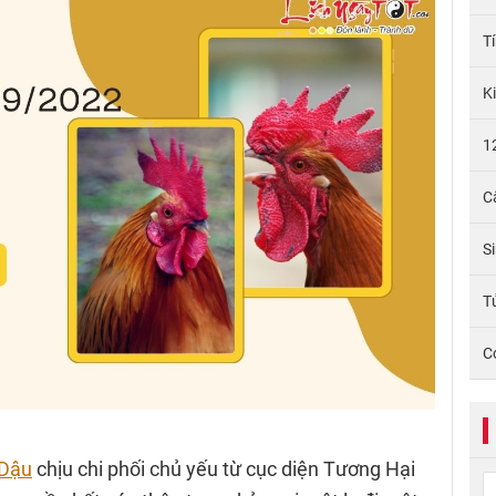
T
K
1
C
S
Tử
C
 Dậu
chịu chi phối chủ yếu từ cục diện Tương Hại