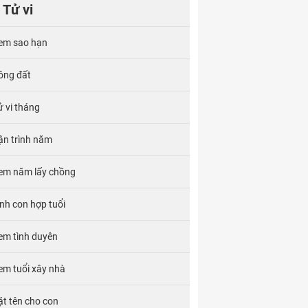
Tử vi
em sao hạn
ông đất
ử vi tháng
ận trình năm
em năm lấy chồng
inh con hợp tuổi
em tình duyên
em tuổi xây nhà
ặt tên cho con