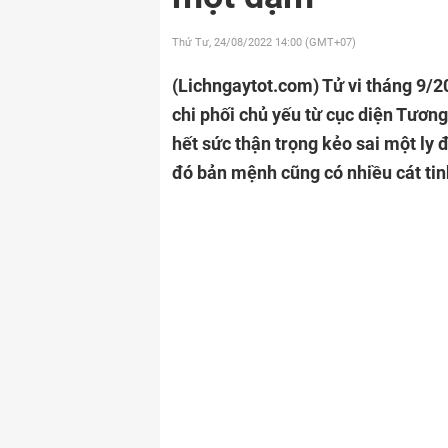
Thứ Tư, 24/08/2022
14:00 (GMT+07)
(Lichngaytot.com)
Tử vi tháng 9/2
chi phối chủ yếu từ cục diện Tươn
hết sức thận trọng kẻo sai một ly
đó bản mệnh cũng có nhiều cát ti