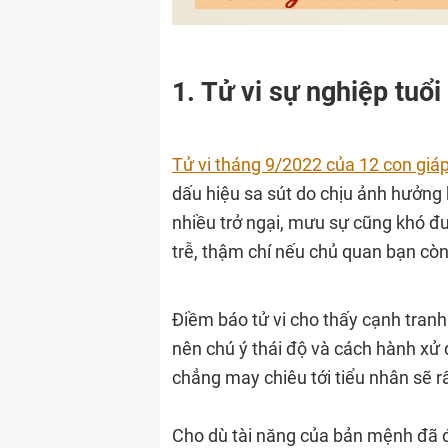
1. Tử vi sự nghiệp tuổ
Tử vi tháng 9/2022 của 12 con giáp
dấu hiệu sa sút do chịu ảnh hưởng 
nhiều trở ngại, mưu sự cũng khó đư
trễ, thậm chí nếu chủ quan bạn còn 
Điềm báo tử vi cho thấy cạnh tranh
nên chú ý thái độ và cách hành xử 
chẳng may chiêu tới tiểu nhân sẽ rấ
Cho dù tài năng của bản mệnh đã đ