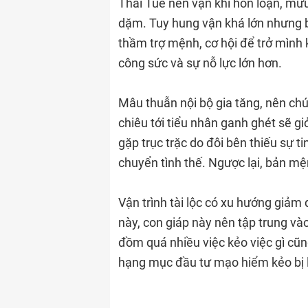
Thái Tuế nên vận khí hỗn loạn, mưu
dặm. Tuy hung vận khá lớn nhưng 
thầm trợ mệnh, cơ hội để trở mình 
công sức và sự nỗ lực lớn hơn.
Mâu thuẫn nội bộ gia tăng, nên chú
chiêu tới tiểu nhân ganh ghét sẽ g
gặp trục trặc do đôi bên thiếu sự ti
chuyển tình thế. Ngược lại, bản mệ
Vận trình tài lộc có xu hướng giảm 
này, con giáp này nên tập trung và
đồm quá nhiều việc kẻo việc gì cũ
hạng mục đầu tư mạo hiểm kẻo bị l