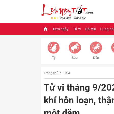
Xem ngày
Tử vi
Bói vui
Cung ho
Tý
Sửu
Dần
Trang chủ
Tử vi
Tử vi tháng 9/20
khí hỗn loạn, thậ
một dặm