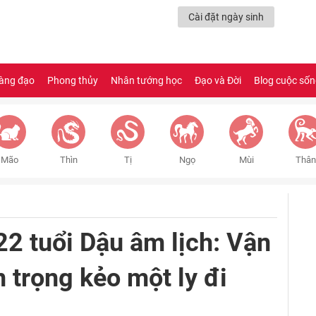
Cài đặt ngày sinh
àng đạo
Phong thủy
Nhân tướng học
Đạo và Đời
Blog cuộc số
Mão
Thìn
Tị
Ngọ
Mùi
Thân
22 tuổi Dậu âm lịch: Vận
n trọng kẻo một ly đi