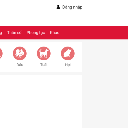
Đăng nhập
ng
Thần số
Phong tục
Khác
Dậu
Tuất
Hợi