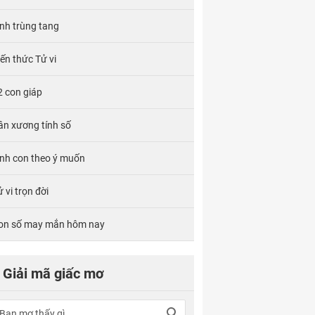
ính trùng tang
iến thức Tử vi
2 con giáp
ân xương tính số
inh con theo ý muốn
 vi trọn đời
on số may mắn hôm nay
Giải mã giấc mơ