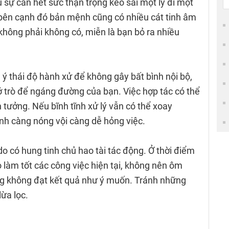
 sự cần hết sức thận trọng kẻo sai một ly đi một
bên cạnh đó bản mệnh cũng có nhiều cát tinh âm
không phải không có, miễn là bạn bỏ ra nhiều
 ý thái độ hành xử để không gây bất bình nội bộ,
iở trò để ngáng đường của bạn. Việc hợp tác có thể
n tưởng. Nếu bĩnh tĩnh xử lý vẫn có thể xoay
nh càng nóng vội càng dễ hỏng việc.
do có hung tinh chủ hao tài tác động. Ở thời điểm
o làm tốt các công việc hiện tại, không nên ôm
ng không đạt kết quả như ý muốn. Tránh những
ừa lọc.