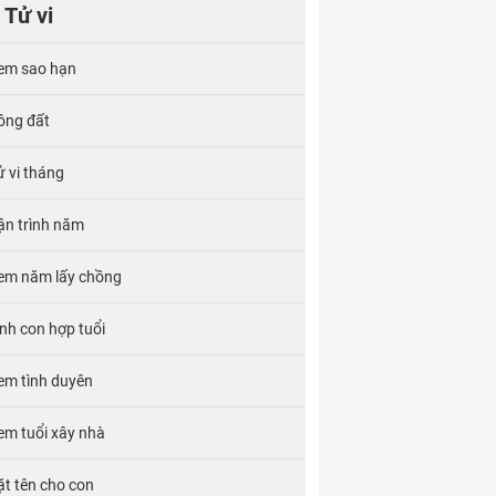
Tử vi
em sao hạn
ông đất
ử vi tháng
ận trình năm
em năm lấy chồng
inh con hợp tuổi
em tình duyên
em tuổi xây nhà
ặt tên cho con