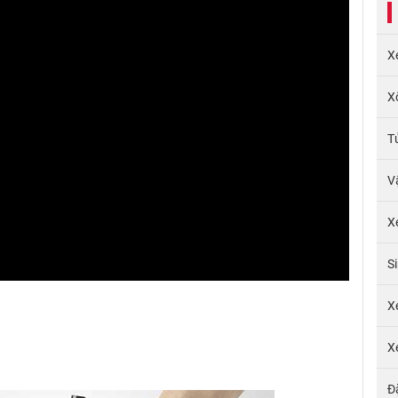
X
X
T
V
X
S
X
X
Đ