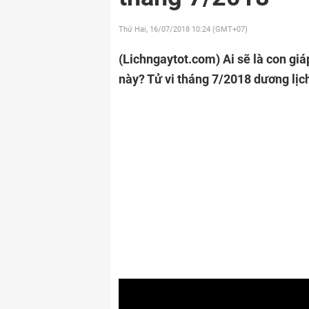
Thứ Hai, 16/07/2018
10:24 (GMT+07)
(Lichngaytot.com)
Ai sẽ là con gi
này? Tử vi tháng 7/2018 dương lịch