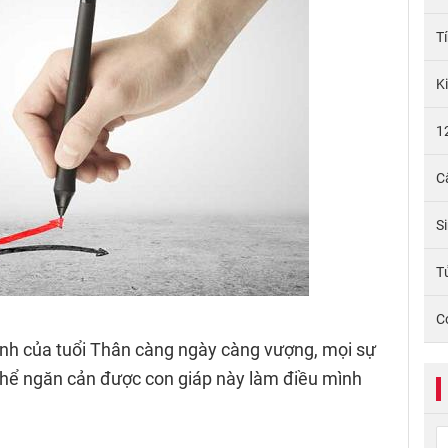
T
K
1
C
S
Tử
C
rình của tuổi Thân càng ngày càng vượng, mọi sự
 thể ngăn cản được con giáp này làm điều mình