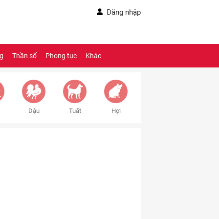
Đăng nhập
ng
Thần số
Phong tục
Khác
Dậu
Tuất
Hợi