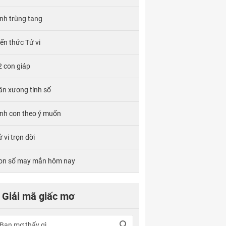
ính trùng tang
iến thức Tử vi
2 con giáp
ân xương tính số
inh con theo ý muốn
 vi trọn đời
on số may mắn hôm nay
Giải mã giấc mơ