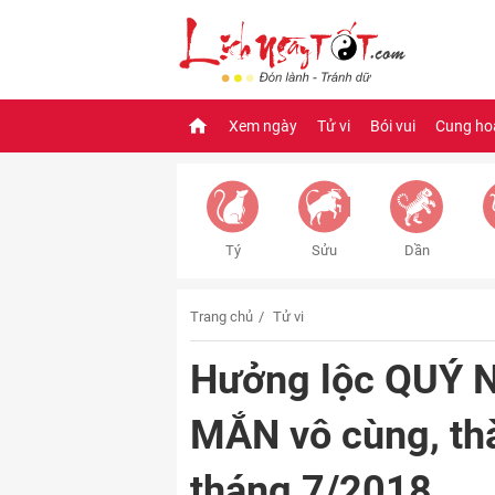
Xem ngày
Tử vi
Bói vui
Cung ho
Tý
Sửu
Dần
Trang chủ
Tử vi
Hưởng lộc QUÝ N
MẮN vô cùng, thà
tháng 7/2018