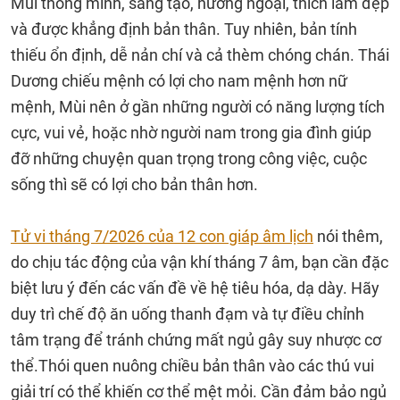
Mùi thông minh, sáng tạo, hướng ngoại, thích làm đẹp
và được khẳng định bản thân. Tuy nhiên, bản tính
thiếu ổn định, dễ nản chí và cả thèm chóng chán. Thái
Dương chiếu mệnh có lợi cho nam mệnh hơn nữ
mệnh, Mùi nên ở gần những người có năng lượng tích
cực, vui vẻ, hoặc nhờ người nam trong gia đình giúp
đỡ những chuyện quan trọng trong công việc, cuộc
sống thì sẽ có lợi cho bản thân hơn.
Tử vi tháng 7/2026 của 12 con giáp âm lịch
nói thêm,
do chịu tác động của vận khí tháng 7 âm, bạn cần đặc
biệt lưu ý đến các vấn đề về hệ tiêu hóa, dạ dày. Hãy
duy trì chế độ ăn uống thanh đạm và tự điều chỉnh
tâm trạng để tránh chứng mất ngủ gây suy nhược cơ
thể.Thói quen nuông chiều bản thân vào các thú vui
giải trí có thể khiến cơ thể mệt mỏi. Cần đảm bảo ngủ