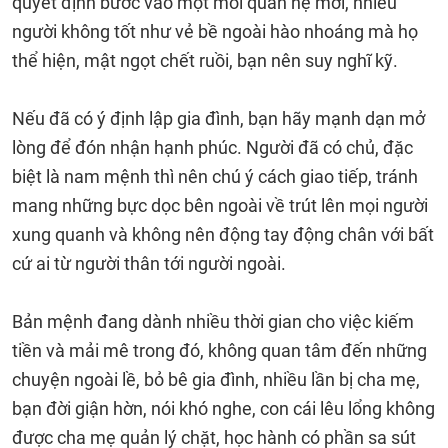
quyết định bước vào một mối quan hệ mới, nhiều
người không tốt như vẻ bề ngoài hào nhoáng mà họ
thể hiện, mật ngọt chết ruồi, bạn nên suy nghĩ kỹ.
Nếu đã có ý định lập gia đình, bạn hãy mạnh dạn mở
lòng để đón nhận hạnh phúc. Người đã có chủ, đặc
biệt là nam mệnh thì nên chú ý cách giao tiếp, tránh
mang những bực dọc bên ngoài về trút lên mọi người
xung quanh và không nên động tay động chân với bất
cứ ai từ người thân tới người ngoài.
Bản mệnh đang dành nhiều thời gian cho việc kiếm
tiền và mải mê trong đó, không quan tâm đến những
chuyện ngoài lề, bỏ bê gia đình, nhiều lần bị cha mẹ,
bạn đời giận hờn, nói khó nghe, con cái lêu lổng không
được cha mẹ quản lý chặt, học hành có phần sa sút