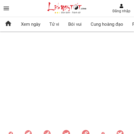
Đăng nhập
Xem ngày
Tử vi
Bói vui
Cung hoàng đạo