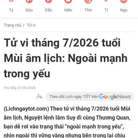
Tý
Sửu
Dần
Mão
Thìn
Tị
Ngọ
Trang chủ
Tử vi
Tử vi tháng 7/2026 tuổi
Mùi âm lịch: Ngoài mạnh
trong yếu
Thứ Bảy, 27/06/2026
Theo dõi Lịch ngày TỐT trên
(Lichngaytot.com)
Theo tử vi tháng 7/2026 tuổi Mùi
âm lịch, Nguyệt lệnh lâm Suy đi cùng Thương Quan,
bạn dễ rơi vào trạng thái "ngoài mạnh trong yếu",
nhìn ngoài thì vững vàng nhưng bên trong lại chịu