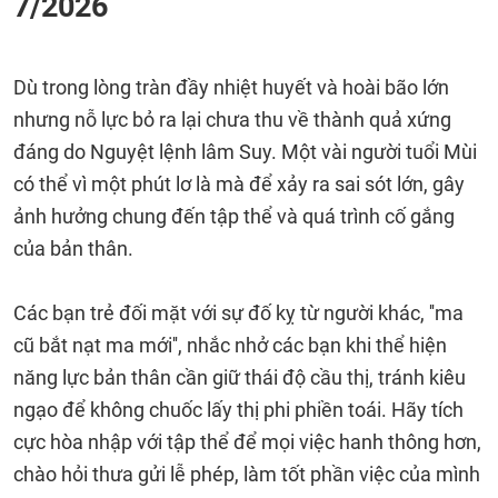
7/2026
Dù trong lòng tràn đầy nhiệt huyết và hoài bão lớn
nhưng nỗ lực bỏ ra lại chưa thu về thành quả xứng
đáng do Nguyệt lệnh lâm Suy. Một vài người tuổi Mùi
có thể vì một phút lơ là mà để xảy ra sai sót lớn, gây
ảnh hưởng chung đến tập thể và quá trình cố gắng
của bản thân.
Các bạn trẻ đối mặt với sự đố kỵ từ người khác, ''ma
cũ bắt nạt ma mới'', nhắc nhở các bạn khi thể hiện
năng lực bản thân cần giữ thái độ cầu thị, tránh kiêu
ngạo để không chuốc lấy thị phi phiền toái. Hãy tích
cực hòa nhập với tập thể để mọi việc hanh thông hơn,
chào hỏi thưa gửi lễ phép, làm tốt phần việc của mình