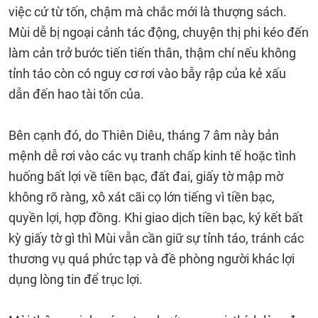
việc cứ từ tốn, chậm mà chắc mới là thượng sách.
Mùi dễ bị ngoại cảnh tác động, chuyện thị phi kéo đến
làm cản trở bước tiến tiến thân, thậm chí nếu không
tỉnh táo còn có nguy cơ rơi vào bẫy rập của kẻ xấu
dẫn đến hao tài tốn của.
Bên cạnh đó, do Thiên Diêu, tháng 7 âm này bản
mệnh dễ rơi vào các vụ tranh chấp kinh tế hoặc tình
huống bất lợi về tiền bạc, đất đai, giấy tờ mập mờ
không rõ ràng, xô xát cãi cọ lớn tiếng vì tiền bạc,
quyền lợi, hợp đồng. Khi giao dịch tiền bạc, ký kết bất
kỳ giấy tờ gì thì Mùi vẫn cần giữ sự tỉnh táo, tránh các
thương vụ quá phức tạp và đề phòng người khác lợi
dụng lòng tin để trục lợi.