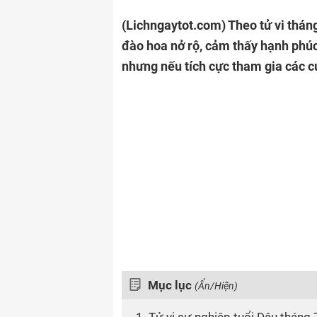
(Lichngaytot.com)
Theo tử vi thán
đào hoa nở rộ, cảm thấy hạnh phúc
nhưng nếu tích cực tham gia các cu
Mục lục
(Ẩn/Hiện)