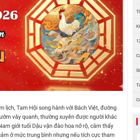
T
K
1
C
S
Tử
C
m lịch, Tam Hội song hành với Bách Việt, đường
 bướm vây quanh, thường xuyên được người khác
h. Nam giới tuổi Dậu vận đào hoa nở rộ, cảm thấy
 cảm ở mức trung bình nhưng nếu tích cực tham