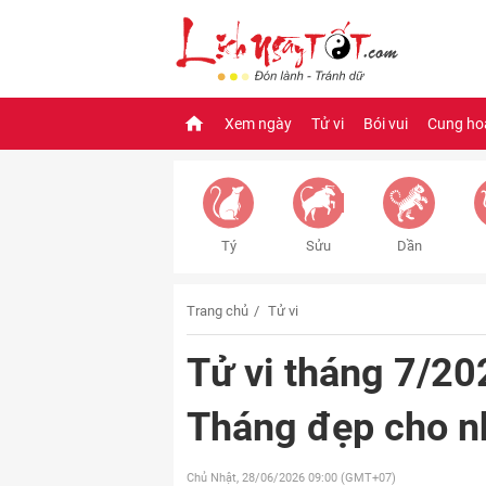
Xem ngày
Tử vi
Bói vui
Cung ho
Tý
Sửu
Dần
Trang chủ
Tử vi
Tử vi tháng 7/20
Tháng đẹp cho n
Chủ Nhật, 28/06/2026
09:00 (GMT+07)