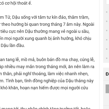
ó cơ hội thoát ế.
m Tử, Dậu sống với tâm tư kín đáo, thâm trầm,
 theo hướng bi quan trong tháng 7 âm này. Ngoài
g tiêu cực nên Dậu thường mang vẻ ngoài u sầu,
iến mọi người xung quanh bị ảnh hưởng, khó chịu
c Dậu lần đầu.
an tang lễ, mồ mả, buôn bán đồ ma chay, cúng lễ,
 gặp nhiều may mắn trong tháng mới, ăn nên làm ra
ản thân, phải nghĩ thoáng, làm việc nhanh nhẹn,
Đ
iện. Tình bạn, tình đồng nghiệp của Dậu tháng này
úc khó khăn, hoạn nạn hiếm được mọi người cứu
i mang tới, thu nhập chính tăng trưởng tốt, hoặc