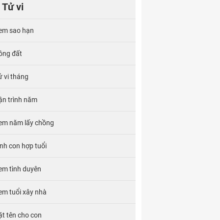
Tử vi
em sao hạn
ông đất
ử vi tháng
ận trình năm
em năm lấy chồng
inh con hợp tuổi
em tình duyên
em tuổi xây nhà
ặt tên cho con