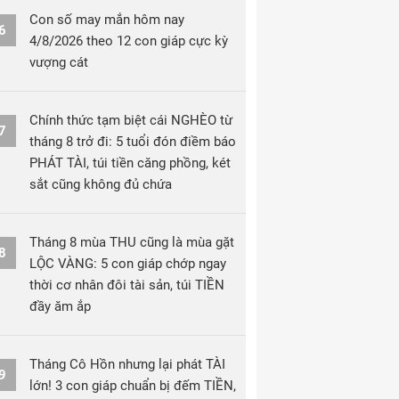
Con số may mắn hôm nay
6
4/8/2026 theo 12 con giáp cực kỳ
vượng cát
Chính thức tạm biệt cái NGHÈO từ
7
tháng 8 trở đi: 5 tuổi đón điềm báo
PHÁT TÀI, túi tiền căng phồng, két
sắt cũng không đủ chứa
Tháng 8 mùa THU cũng là mùa gặt
8
LỘC VÀNG: 5 con giáp chớp ngay
thời cơ nhân đôi tài sản, túi TIỀN
đầy ăm ắp
Tháng Cô Hồn nhưng lại phát TÀI
9
lớn! 3 con giáp chuẩn bị đếm TIỀN,