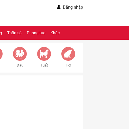
Đăng nhập
ng
Thần số
Phong tục
Khác
Dậu
Tuất
Hợi