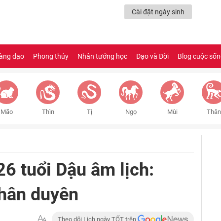
Cài đặt ngày sinh
àng đạo
Phong thủy
Nhân tướng học
Đạo và Đời
Blog cuộc số
Mão
Thìn
Tị
Ngọ
Mùi
Thân
26 tuổi Dậu âm lịch:
hân duyên
Theo dõi Lịch ngày TỐT trên