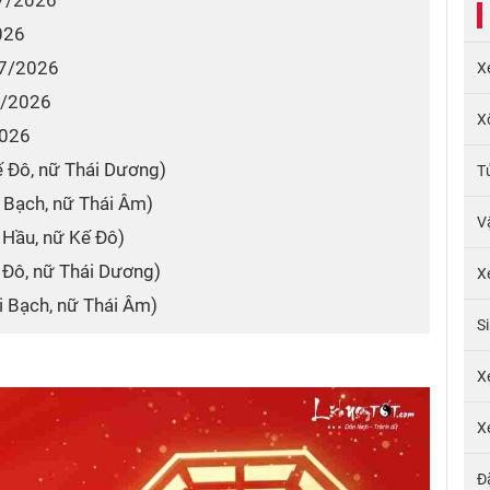
 7/2026
2026
g 7/2026
X
 7/2026
X
2026
ế Đô, nữ Thái Dương)
T
i Bạch, nữ Thái Âm)
V
 Hầu, nữ Kế Đô)
 Đô, nữ Thái Dương)
X
i Bạch, nữ Thái Âm)
S
X
X
Đ