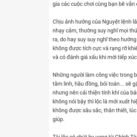
gia các cuộc chơi cùng bạn bẽ vẫn c
Chịu ảnh hưởng của Nguyệt lệnh lâ
nhạy cảm, thường suy nghĩ mọi thứ
ra, do hay suy suy nghĩ theo hướn
không được tích cực và rạng rỡ kh
và có đánh giá xấu khi mới tiếp xú
Những người làm công việc trong b
tâm linh, hầu đồng, bói toán... sẽ
nhưng nên cải thiện tính khí của b
không nói bậy thì lộc lá mới xuất h
không được sâu sắc, thân thiết, l
giúp.
Tài lộc có chút hy vọng từ Chính Tà