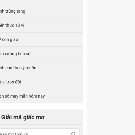
ính trùng tang
iến thức Tử vi
2 con giáp
ân xương tính số
inh con theo ý muốn
 vi trọn đời
on số may mắn hôm nay
Giải mã giấc mơ