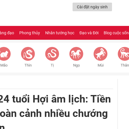
Cài đặt ngày sinh
àng đạo
Phong thủy
Nhân tướng học
Đạo và Đời
Blog cuộc số
Mão
Thìn
Tị
Ngọ
Mùi
Thân
4 tuổi Hợi âm lịch: Tiền
hoàn cảnh nhiều chướng
n