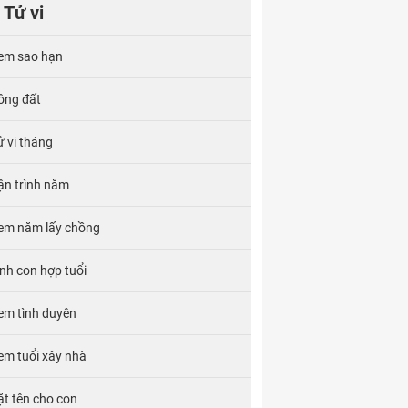
Tử vi
em sao hạn
ông đất
ử vi tháng
ận trình năm
em năm lấy chồng
inh con hợp tuổi
em tình duyên
em tuổi xây nhà
ặt tên cho con