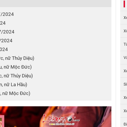
 7/2024
X
024
X
 7/2024
7/2024
T
2024
ức, nữ Thủy Diệu)
V
ệu, nữ Mộc Đức)
X
c, nữ Thủy Diệu)
án, nữ La Hầu)
S
ệu, nữ Mộc Đức)
X
X
Đ