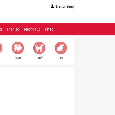
Đăng nhập
ng
Thần số
Phong tục
Khác
Dậu
Tuất
Hợi