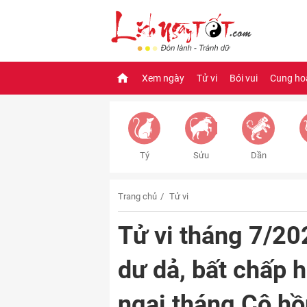
Xem ngày
Tử vi
Bói vui
Cung ho
Tý
Sửu
Dần
Trang chủ
Tử vi
Tử vi tháng 7/202
dư dả, bất chấp 
ngại tháng Cô hồ