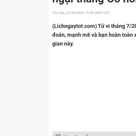
Thứ Sáu, 21/06/2024
15:38 (GMT+07)
(Lichngaytot.com)
Tử vi tháng 7/2
đoán, mạnh mẽ và bạn hoàn toàn x
gian này.