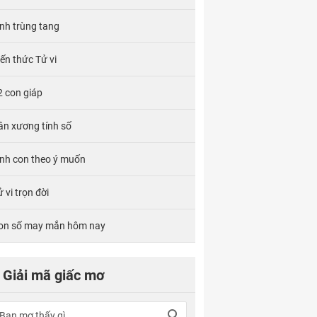
ính trùng tang
iến thức Tử vi
2 con giáp
ân xương tính số
inh con theo ý muốn
 vi trọn đời
on số may mắn hôm nay
Giải mã giấc mơ