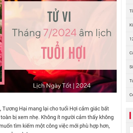
T
K
1
C
S
Tử
C
,
Tương Hại mang lại cho tuổi Hợi cảm giác bất
toàn bị xem nhẹ. Không ít người cảm thấy không
ếu muốn tìm kiếm một công việc mới phù hợp hơn,