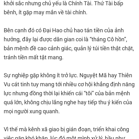
khởi sắc nhưng chủ yếu là Chính Tài. Thứ Tài bấp
bênh, ít gặp may mắn về tài chính.
Bên cạnh đó có Đại Hao chủ hao tán tiền của ảnh
hưởng, đây lại được dân gian coi là “tháng Cô hồn”,
bản mệnh đề cao cảnh giác, quản lý túi tiền thật chặt,
tránh tiền mất tật mang.
Sự nghiệp gặp không ít trở lực. Nguyệt Mã hay Thiên
Vu cát tinh tuy mang tới nhiều cơ hội khẳng định năng
lực nhưng đồng thời lại khiến cái “tôi” của bản mệnh
quá lớn, không chịu lắng nghe hay tiếp thu ý kiến của
mọi người xung quanh.
Vì thế mà kênh xã giao bị gián đoạn, triển khai công
việc gặp khó khăn, lúc đó một mình xử lý, hầu như