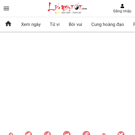
Đăng nhập
Xem ngày
Tử vi
Bói vui
Cung hoàng đạo