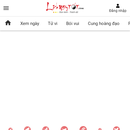
Đăng nhập
Xem ngày
Tử vi
Bói vui
Cung hoàng đạo