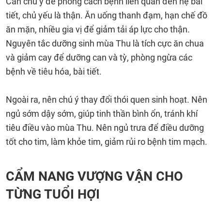
Cần chú ý đề phòng cách bệnh liên quan đến hệ bài
tiết, chủ yếu là thận. Ăn uống thanh đạm, hạn chế đồ
ăn mặn, nhiều gia vị để giảm tải áp lực cho thận.
Nguyên tắc dưỡng sinh mùa Thu là tích cực ăn chua
và giảm cay để dưỡng can và tỳ, phòng ngừa các
bệnh về tiêu hóa, bài tiết.
Ngoài ra, nên chú ý thay đổi thói quen sinh hoạt. Nên
ngủ sớm dậy sớm, giúp tinh thần bình ổn, tránh khí
tiêu điều vào mùa Thu. Nên ngủ trưa để điều dưỡng
tốt cho tim, làm khỏe tim, giảm rủi ro bệnh tim mạch.
CẨM NANG VƯỢNG VẬN CHO
TỪNG TUỔI HỢI