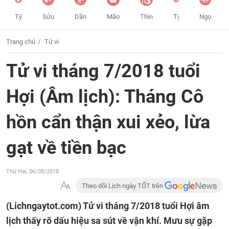
Tý
Sửu
Dần
Mão
Thìn
Tị
Ngọ
Trang chủ
Tử vi
Tử vi tháng 7/2018 tuổi
Hợi (Âm lịch): Tháng Cô
hồn cẩn thận xui xẻo, lừa
gạt về tiền bạc
Thứ Hai, 06/08/2018
Theo dõi Lịch ngày TỐT trên
(Lichngaytot.com)
Tử vi tháng 7/2018 tuổi Hợi âm
lịch thấy rõ dấu hiệu sa sút về vận khí. Mưu sự gặp