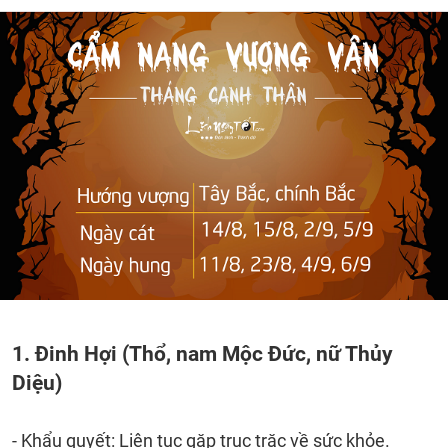
1. Đinh Hợi (Thổ, nam Mộc Đức, nữ Thủy
Diệu)
- Khẩu quyết: Liên tục gặp trục trặc về sức khỏe.