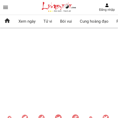
Đăng nhập
Xem ngày
Tử vi
Bói vui
Cung hoàng đạo