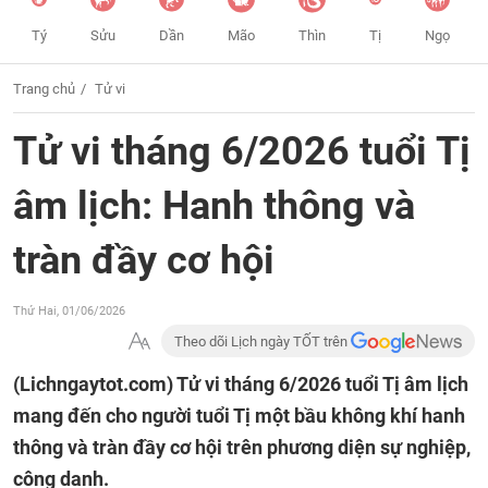
Tý
Sửu
Dần
Mão
Thìn
Tị
Ngọ
Trang chủ
Tử vi
Tử vi tháng 6/2026 tuổi Tị
âm lịch: Hanh thông và
tràn đầy cơ hội
Thứ Hai, 01/06/2026
Theo dõi Lịch ngày TỐT trên
(Lichngaytot.com)
Tử vi tháng 6/2026 tuổi Tị âm lịch
mang đến cho người tuổi Tị một bầu không khí hanh
thông và tràn đầy cơ hội trên phương diện sự nghiệp,
công danh.