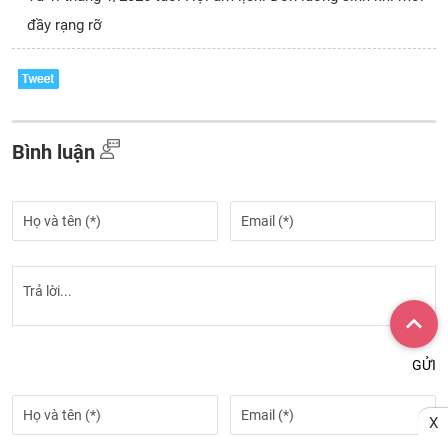
đầy rạng rỡ
Bình luận
GỬI
X