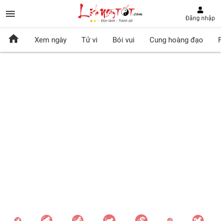
Đăng nhập
Xem ngày
Tử vi
Bói vui
Cung hoàng đạo