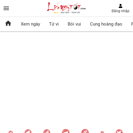
Đăng nhập
Xem ngày
Tử vi
Bói vui
Cung hoàng đạo