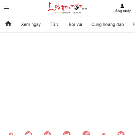
Đăng nhập
Xem ngày
Tử vi
Bói vui
Cung hoàng đạo