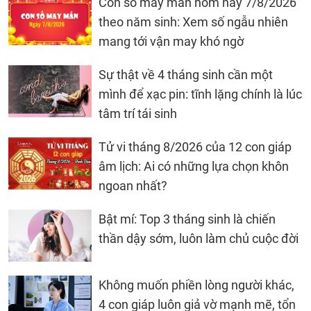
Con số may mắn hôm nay 7/8/2026
theo năm sinh: Xem số ngẫu nhiên
mang tới vận may khó ngờ
Sự thật về 4 tháng sinh cần một
mình để xạc pin: tĩnh lặng chính là lúc
tâm trí tái sinh
Tử vi tháng 8/2026 của 12 con giáp
âm lịch: Ai có những lựa chọn khôn
ngoan nhất?
Bật mí: Top 3 tháng sinh là chiến
thần dậy sớm, luôn làm chủ cuộc đời
Không muốn phiền lòng người khác,
4 con giáp luôn giả vờ mạnh mẽ, tổn