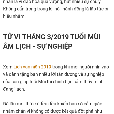
nhân là vì đào hoa quá vượng, hút nhiều sự chú ý.
Không cẩn trọng trong lời nói, hành động là lập tức bị
hiểu nhầm.
TỬ VI THÁNG 3/2019 TUỔI MÙI
ÂM LỊCH - SỰ NGHIỆP
Xem
Lịch vạn niên 2019
trong khi mọi người nhìn vào
và dành tặng bạn nhiều lời tán dương về sự nghiệp
của con giáp tuổi Mùi thì chính bạn cảm thấy mình
đang ì ạch.
Đã lâu mọi thứ cứ đều đều khiến bạn có cảm giác
nhàm chán vì không có được kết quả đột phá như