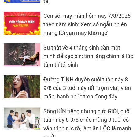
tài
Con số may mắn hôm nay 7/8/2026
theo năm sinh: Xem số ngẫu nhiên
mang tới vận may khó ngờ
Sự thật về 4 tháng sinh cần một
mình để xạc pin: tĩnh lặng chính là lúc
tâm trí tái sinh
Đường TÌNH duyên cuối tuần này 8-
9/8 của 3 tuổi này rất ''trộm vía'', viên
mãn, hạnh phúc trọn đong đầy
Sống KÍN tiếng nhưng cực GIỎI, cuối
tuần này 8-9/8 chúc mừng 3 tuổi có
vận trình rực rỡ, làm ăn LỘC lá mạnh
nhất!