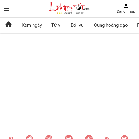
Đăng nhập
Xem ngày
Tử vi
Bói vui
Cung hoàng đạo