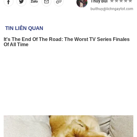
Thủy Bùi
buithuy@lichngaytot.com