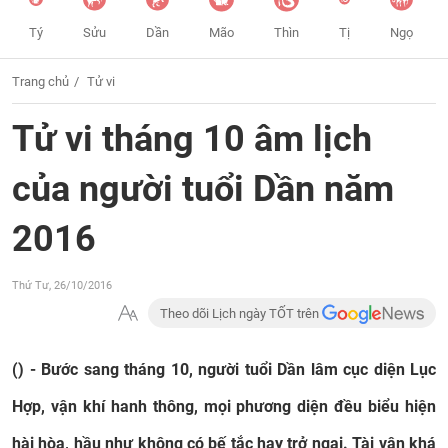
Tý
Sửu
Dần
Mão
Thìn
Tị
Ngọ
Trang chủ
Tử vi
Tử vi tháng 10 âm lịch
của người tuổi Dần năm
2016
Thứ Tư, 26/10/2016
Theo dõi Lịch ngày TỐT trên
() -
Bước sang tháng 10, người tuổi Dần lâm cục diện Lục
Hợp, vận khí hanh thông, mọi phương diện đều biểu hiện
hài hòa, hầu như không có bế tắc hay trở ngại. Tài vận khá