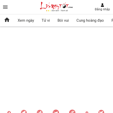
Đăng nhập
Xem ngày
Tử vi
Bói vui
Cung hoàng đạo