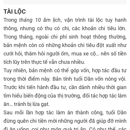
TÀI LỘC
Trong
tháng 10 âm lịch
, vận trình tài lộc tuy hanh
thông, nhưng có thu có chi, các khoản chi tiêu lớn.
Trong tháng, ngoài chi phí sinh hoạt thông thường,
bản mệnh còn có những khoản chi tiêu đột xuất như
cưới hỏi, thăm hỏi người ốm, mua xe cộ… nên số tiền
tích lũy trên thực tế vẫn chưa nhiều.
Tuy nhiên, bản mệnh có thể góp vốn, hợp tác đầu tư
trong thời điểm này. Bản tính tuổi Dần vốn nóng vội.
Trước khi tiến hành đầu tư, cần dành nhiều thời gian
tìm hiểu biến động của thị trường, đối tác hợp tác làm
ăn… tránh bị lừa gạt.
Sau mỗi lần hợp tác làm ăn thành công, tuổi Dần
đừng quên chi tiền mời những người đã giúp đỡ mình
đi ăn uống, coi như món quà tri ân. Có như thế, các