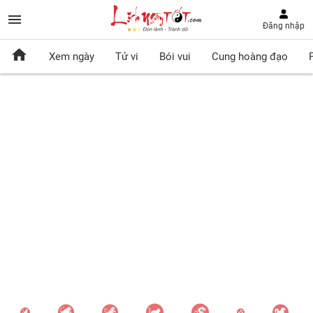
Đăng nhập
Xem ngày
Tử vi
Bói vui
Cung hoàng đạo