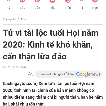
Tý
Sửu
Dần
Mão
Thìn
Tị
Ngọ
Trang chủ
Tử vi
Tử vi tài lộc tuổi Hợi năm
2020: Kinh tế khó khăn,
cẩn thận lừa đảo
Thứ Tư, 13/11/2019
Theo dõi Lịch ngày TỐT trên
(Lichngaytot.com)
Xem tử vi tài lộc tuổi Hợi năm
2020, tình hình tài chính của bản mệnh không có
nhiều điểm sáng, thậm chí bị người thân, bạn bè hãm
hại, phải chịu tổn thất.