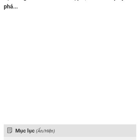
phá...
Mục lục
(Ẩn/Hiện)