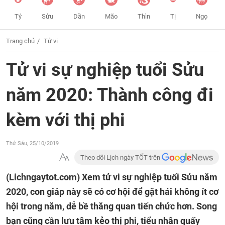
Tý
Sửu
Dần
Mão
Thìn
Tị
Ngọ
Trang chủ
Tử vi
Tử vi sự nghiệp tuổi Sửu
năm 2020: Thành công đi
kèm với thị phi
Thứ Sáu, 25/10/2019
Theo dõi Lịch ngày TỐT trên
(Lichngaytot.com)
Xem tử vi sự nghiệp tuổi Sửu năm
2020, con giáp này sẽ có cơ hội để gặt hái không ít cơ
hội trong năm, dễ bề thăng quan tiến chức hơn. Song
bạn cũng cần lưu tâm kẻo thị phi, tiểu nhân quấy