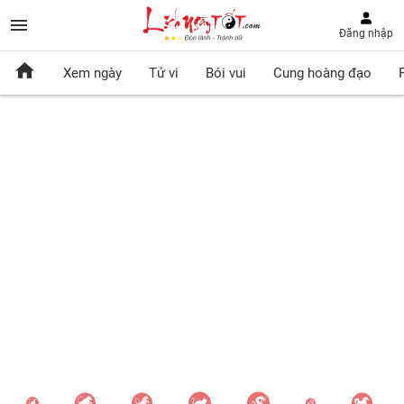
Đăng nhập
Xem ngày
Tử vi
Bói vui
Cung hoàng đạo