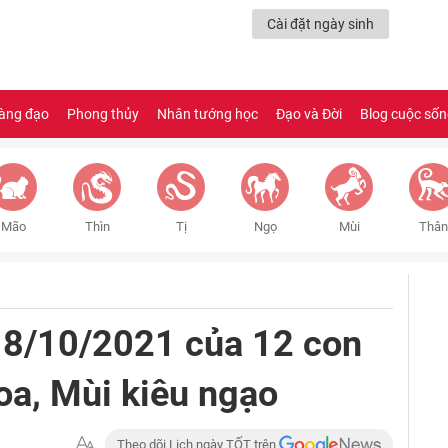
Cài đặt ngày sinh
àng đạo
Phong thủy
Nhân tướng học
Đạo và Đời
Blog cuộc số
Mão
Thìn
Tị
Ngọ
Mùi
Thân
 8/10/2021 của 12 con
oa, Mùi kiêu ngạo
Theo dõi Lịch ngày TỐT trên