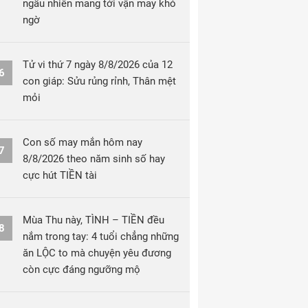
ngẫu nhiên mang tới vận may khó
ngờ
Tử vi thứ 7 ngày 8/8/2026 của 12
6
con giáp: Sửu rủng rỉnh, Thân mệt
mỏi
Con số may mắn hôm nay
7
8/8/2026 theo năm sinh số hay
cực hút TIỀN tài
Mùa Thu này, TÌNH – TIỀN đều
8
nắm trong tay: 4 tuổi chẳng những
ăn LỘC to mà chuyện yêu đương
còn cực đáng ngưỡng mộ