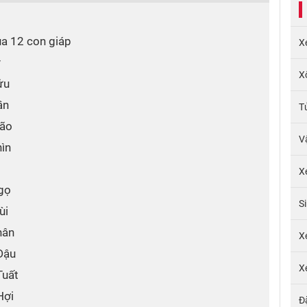
của 12 con giáp
X
ý
X
ửu
ần
T
Mão
V
hìn
X
Ngọ
S
ùi
hân
X
Dậu
X
Tuất
Hợi
Đ