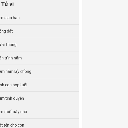
Tử vi
em sao hạn
ông đất
ử vi tháng
ận trình năm
em năm lấy chồng
inh con hợp tuổi
em tình duyên
em tuổi xây nhà
ặt tên cho con