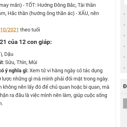
 may mắn) - TỐT: Hướng Đông Bắc, Tài thần
am, Hắc thần (hướng ông thần ác) - XẤU, nên
10/2021
theo tuổi
021 của 12 con giáp:
Tị, Dậu
ất
: Sửu, Thìn, Mùi
ó ý nghĩa gì:
Xem tử vi hàng ngày có tác dụng
ơ lược những gì mà mình phải đối mặt trong ngày.
Đ
n không nên lấy đó để chủ quan hoặc bi quan, mà
ận ra đâu là việc mình nên làm, giúp cuộc sống
n.