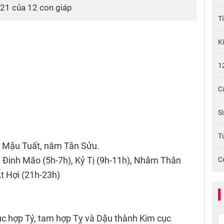
2021 của 12 con giáp
T
K
1
C
S
Tử
 Mậu Tuất, năm Tân Sửu.
, Đinh Mão (5h-7h), Kỷ Tị (9h-11h), Nhâm Thân
C
Ất Hợi (21h-23h)
ục hợp Tý, tam hợp Tỵ và Dậu thành Kim cục