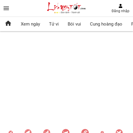
Đăng nhập
Xem ngày
Tử vi
Bói vui
Cung hoàng đạo