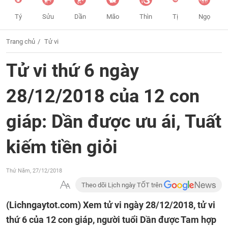
Tý
Sửu
Dần
Mão
Thìn
Tị
Ngọ
Trang chủ
Tử vi
Tử vi thứ 6 ngày
28/12/2018 của 12 con
giáp: Dần được ưu ái, Tuất
kiếm tiền giỏi
Thứ Năm, 27/12/2018
Theo dõi Lịch ngày TỐT trên
(Lichngaytot.com)
Xem tử vi ngày 28/12/2018, tử vi
thứ 6 của 12 con giáp, người tuổi Dần được Tam hợp