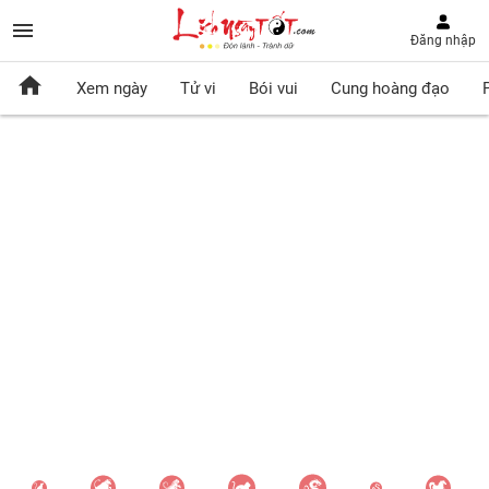
Đăng nhập
Xem ngày
Tử vi
Bói vui
Cung hoàng đạo