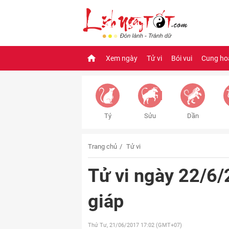
Xem ngày
Tử vi
Bói vui
Cung ho
Tý
Sửu
Dần
Trang chủ
Tử vi
Tử vi ngày 22/6/
giáp
Thứ Tư, 21/06/2017
17:02 (GMT+07)