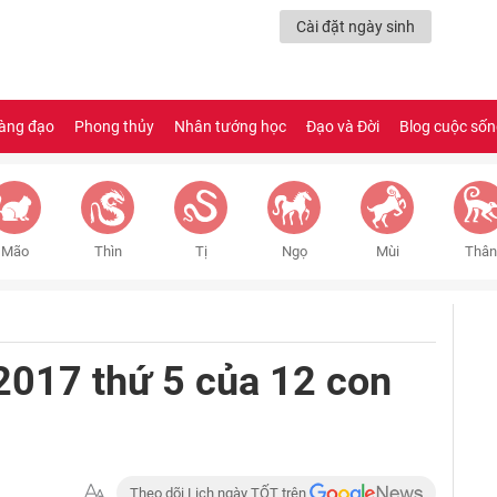
Cài đặt ngày sinh
àng đạo
Phong thủy
Nhân tướng học
Đạo và Đời
Blog cuộc số
Mão
Thìn
Tị
Ngọ
Mùi
Thân
2017 thứ 5 của 12 con
Theo dõi Lịch ngày TỐT trên