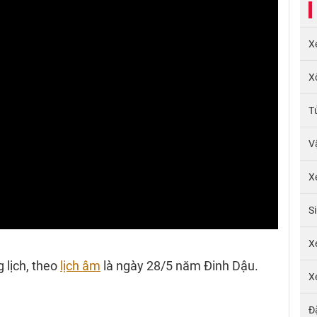
X
X
T
V
X
S
X
 lịch, theo
lịch âm
là ngày 28/5 năm Đinh Dậu.
X
Đ