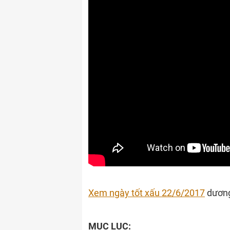
Xem ngày tốt xấu 22/6/2017
dương
MỤC LỤC: