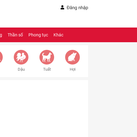
Đăng nhập
ng
Thần số
Phong tục
Khác
Dậu
Tuất
Hợi