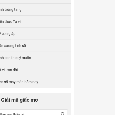
ính trùng tang
iến thức Tử vi
2 con giáp
ân xương tính số
inh con theo ý muốn
 vi trọn đời
on số may mắn hôm nay
Giải mã giấc mơ