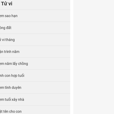
Tử vi
em sao hạn
ông đất
ử vi tháng
ận trình năm
em năm lấy chồng
inh con hợp tuổi
em tình duyên
em tuổi xây nhà
ặt tên cho con