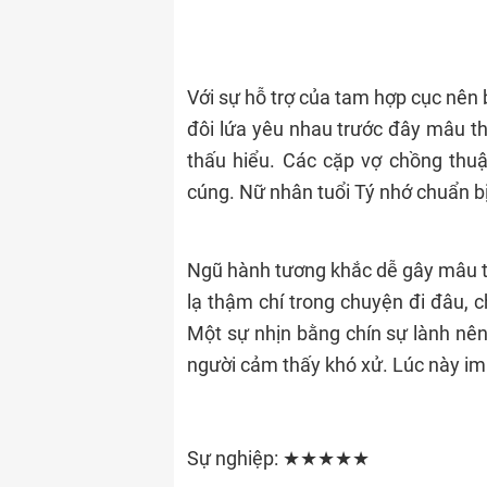
Với sự hỗ trợ của tam hợp cục nên 
đôi lứa yêu nhau trước đây mâu th
thấu hiểu. Các cặp vợ chồng thu
cúng. Nữ nhân tuổi Tý nhớ chuẩn bị
Ngũ hành tương khắc dễ gây mâu th
lạ thậm chí trong chuyện đi đâu, ch
Một sự nhịn bằng chín sự lành nê
người cảm thấy khó xử. Lúc này im 
Sự nghiệp: ★★★★★