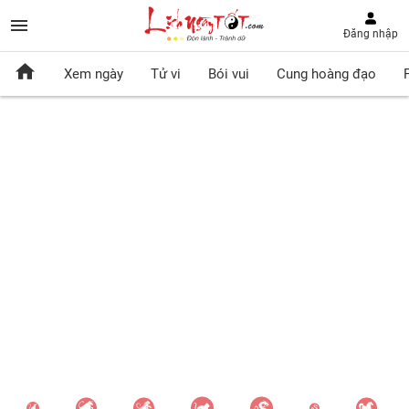
Đăng nhập
Xem ngày
Tử vi
Bói vui
Cung hoàng đạo