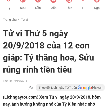
Tý
Sửu
Dần
Mão
Thìn
Tị
Ngọ
Trang chủ
Tử vi
Tử vi Thứ 5 ngày
20/9/2018 của 12 con
giáp: Tý thăng hoa, Sửu
rủng rỉnh tiền tiêu
Thứ Tư, 19/09/2018
Theo dõi Lịch ngày TỐT trên
(Lichngaytot.com)
Xem Tử vi ngày 20/9/2018, hôm
nay, ảnh hưởng không nhỏ của Tỷ Kiên nhắc nhở