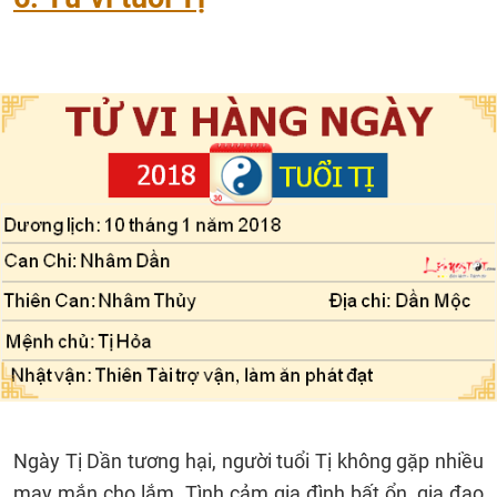
Ngày Tị Dần tương hại, người tuổi Tị không gặp nhiều
may mắn cho lắm. Tình cảm gia đình bất ổn, gia đạo