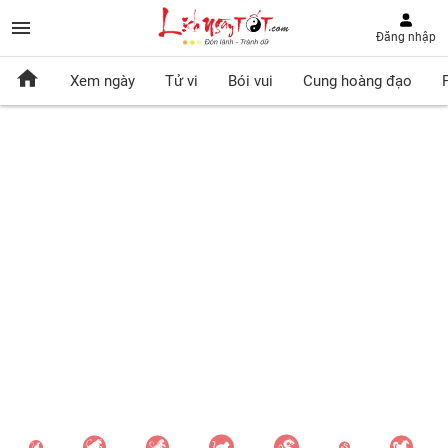
Đăng nhập
Xem ngày
Tử vi
Bói vui
Cung hoàng đạo