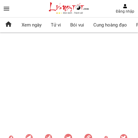
Đăng nhập
Xem ngày
Tử vi
Bói vui
Cung hoàng đạo