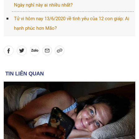
Ngày nghỉ này ai nhiều nhất?
Tử vi hôm nay 13/6/2020 về tình yêu của 12 con giáp: Ai
hạnh phúc hơn Mão?