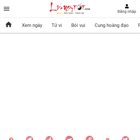
Đăng nhập
Xem ngày
Tử vi
Bói vui
Cung hoàng đạo