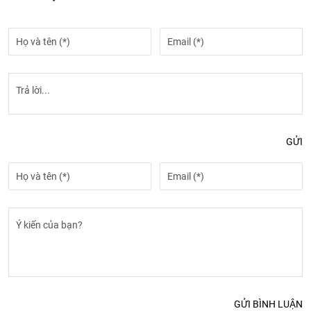
GỬI
GỬI BÌNH LUẬN